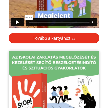
Tovább a kártyához »»