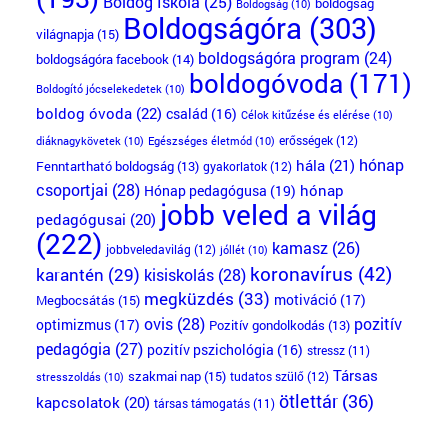
Boldog Iskola
(25)
boldogság
Boldogság
(10)
Boldogságóra
(303)
világnapja
(15)
boldogságóra program
(24)
boldogságóra facebook
(14)
boldogóvoda
(171)
Boldogító jócselekedetek
(10)
boldog óvoda
(22)
család
(16)
Célok kitűzése és elérése
(10)
erősségek
(12)
diáknagykövetek
(10)
Egészséges életmód
(10)
hónap
hála
(21)
Fenntartható boldogság
(13)
gyakorlatok
(12)
csoportjai
(28)
Hónap pedagógusa
(19)
hónap
jobb veled a világ
pedagógusai
(20)
(222)
kamasz
(26)
jobbveledavilág
(12)
jóllét
(10)
koronavírus
(42)
karantén
(29)
kisiskolás
(28)
megküzdés
(33)
motiváció
(17)
Megbocsátás
(15)
ovis
(28)
pozitív
optimizmus
(17)
Pozitív gondolkodás
(13)
pedagógia
(27)
pozitív pszichológia
(16)
stressz
(11)
Társas
szakmai nap
(15)
tudatos szülő
(12)
stresszoldás
(10)
ötlettár
(36)
kapcsolatok
(20)
társas támogatás
(11)