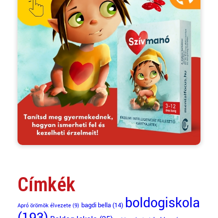
Címkék
boldogiskola
bagdi bella
(14)
Apró örömök élvezete
(9)
(193)