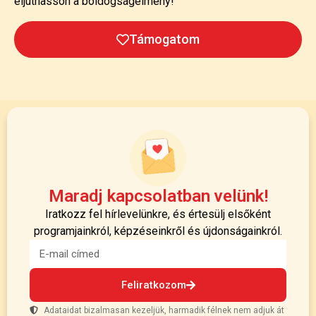
eljuthasson a boldogságélmény!
Támogatom
Maradj kapcsolatban velünk!
Iratkozz fel hírlevelünkre, és értesülj elsőként
programjainkról, képzéseinkről és újdonságainkról.
Feliratkozom
Adataidat bizalmasan kezeljük, harmadik félnek nem adjuk át