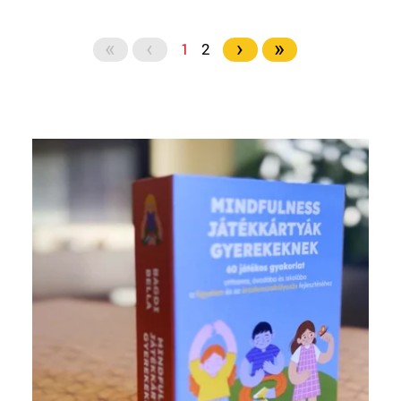
«
‹
›
»
1
2