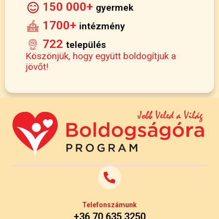
150 000+
gyermek
1700+
intézmény
722
település
Köszönjük, hogy együtt boldogítjuk a
jövőt!
Telefonszámunk
+36 70 635 3250