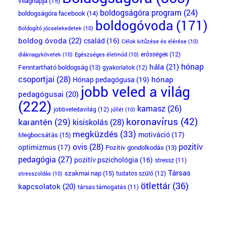
világnapja
(15)
boldogságóra program
(24)
boldogságóra facebook
(14)
boldogóvoda
(171)
Boldogító jócselekedetek
(10)
boldog óvoda
(22)
család
(16)
Célok kitűzése és elérése
(10)
erősségek
(12)
diáknagykövetek
(10)
Egészséges életmód
(10)
hónap
hála
(21)
Fenntartható boldogság
(13)
gyakorlatok
(12)
csoportjai
(28)
Hónap pedagógusa
(19)
hónap
jobb veled a világ
pedagógusai
(20)
(222)
kamasz
(26)
jobbveledavilág
(12)
jóllét
(10)
koronavírus
(42)
karantén
(29)
kisiskolás
(28)
megküzdés
(33)
motiváció
(17)
Megbocsátás
(15)
ovis
(28)
pozitív
optimizmus
(17)
Pozitív gondolkodás
(13)
pedagógia
(27)
pozitív pszichológia
(16)
stressz
(11)
Társas
szakmai nap
(15)
tudatos szülő
(12)
stresszoldás
(10)
ötlettár
(36)
kapcsolatok
(20)
társas támogatás
(11)