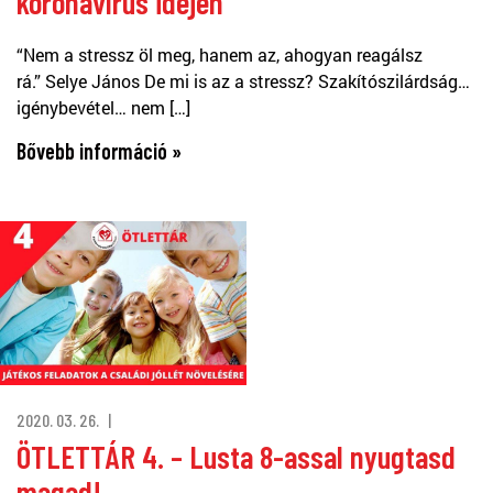
koronavírus idején
“Nem a stressz öl meg, hanem az, ahogyan reagálsz
rá.” Selye János De mi is az a stressz? Szakítószilárdság…
igénybevétel… nem […]
Bővebb információ »
2020. 03. 26.
ÖTLETTÁR 4. – Lusta 8-assal nyugtasd
magad!