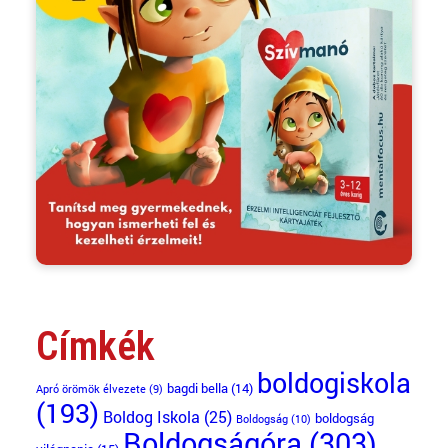
Címkék
boldogiskola
bagdi bella
(14)
Apró örömök élvezete
(9)
(193)
Boldog Iskola
(25)
boldogság
Boldogság
(10)
Boldogságóra
(303)