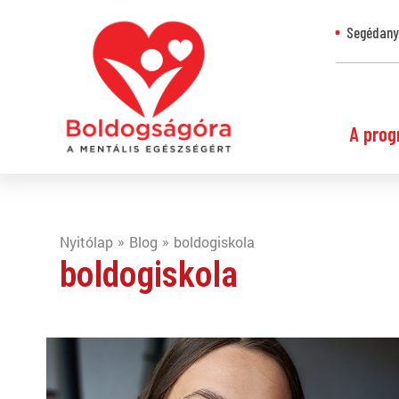
Segédanya
A prog
Nyitólap
Blog
boldogiskola
boldogiskola