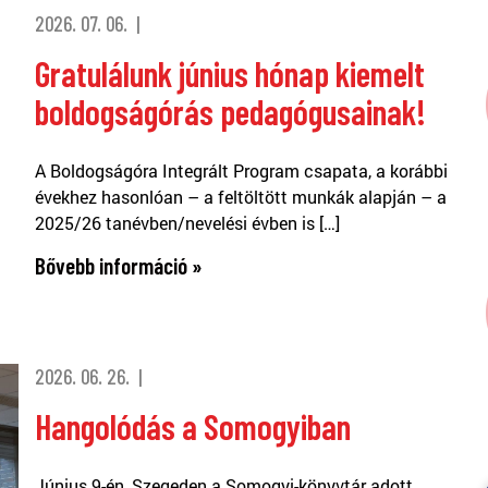
2026. 07. 06.
Gratulálunk június hónap kiemelt
boldogságórás pedagógusainak!
A Boldogságóra Integrált Program csapata, a korábbi
évekhez hasonlóan – a feltöltött munkák alapján – a
2025/26 tanévben/nevelési évben is […]
Bővebb információ »
2026. 06. 26.
Hangolódás a Somogyiban
Június 9-én, Szegeden a Somogyi-könyvtár adott