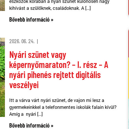
eszközök korában a nyári szünet különösen nagy
kihívást a szülőknek, családoknak. A […]
Bővebb információ »
2026. 06. 24.
Nyári szünet vagy
képernyőmaraton? – I. rész – A
nyári pihenés rejtett digitális
veszélyei
Itt a várva várt nyári szünet, de vajon mi lesz a
gyermekeinkkel a telefonmentes iskolák falain kívül?
Amíg a nyári […]
Bővebb információ »