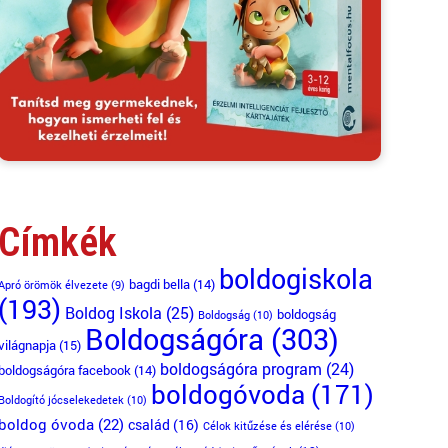
Címkék
boldogiskola
bagdi bella
(14)
Apró örömök élvezete
(9)
(193)
Boldog Iskola
(25)
boldogság
Boldogság
(10)
Boldogságóra
(303)
világnapja
(15)
boldogságóra program
(24)
boldogságóra facebook
(14)
boldogóvoda
(171)
Boldogító jócselekedetek
(10)
boldog óvoda
(22)
család
(16)
Célok kitűzése és elérése
(10)