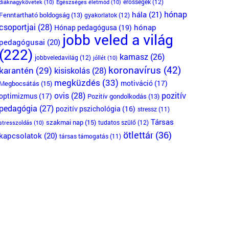
erősségek
(12)
diáknagykövetek
(10)
Egészséges életmód
(10)
hónap
hála
(21)
Fenntartható boldogság
(13)
gyakorlatok
(12)
csoportjai
(28)
Hónap pedagógusa
(19)
hónap
jobb veled a világ
pedagógusai
(20)
(222)
kamasz
(26)
jobbveledavilág
(12)
jóllét
(10)
koronavírus
(42)
karantén
(29)
kisiskolás
(28)
megküzdés
(33)
motiváció
(17)
Megbocsátás
(15)
ovis
(28)
pozitív
optimizmus
(17)
Pozitív gondolkodás
(13)
pedagógia
(27)
pozitív pszichológia
(16)
stressz
(11)
Társas
szakmai nap
(15)
tudatos szülő
(12)
stresszoldás
(10)
ötlettár
(36)
kapcsolatok
(20)
társas támogatás
(11)