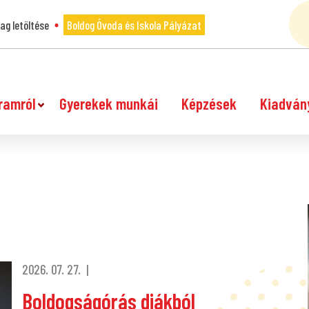
g letöltése
Boldog Óvoda és Iskola Pályázat
ramról
Gyerekek munkái
Képzések
Kiadván
2026. 07. 27.
Boldogságórás diákból