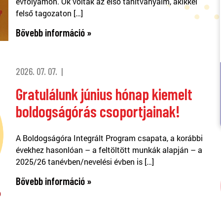
évfolyamon. Ők voltak az első tanítványaim, akikkel
felső tagozaton […]
Bővebb információ »
2026. 07. 07.
Gratulálunk június hónap kiemelt
boldogságórás csoportjainak!
A Boldogságóra Integrált Program csapata, a korábbi
évekhez hasonlóan – a feltöltött munkák alapján – a
2025/26 tanévben/nevelési évben is […]
Bővebb információ »