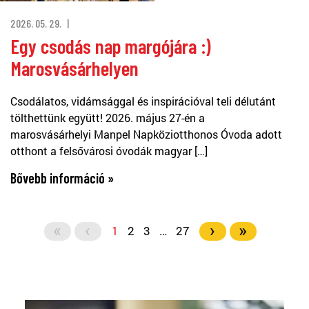
2026. 05. 29.
Egy csodás nap margójára :)
Marosvásárhelyen
Csodálatos, vidámsággal és inspirációval teli délutánt
tölthettünk együtt! 2026. május 27-én a
marosvásárhelyi Manpel Napköziotthonos Óvoda adott
otthont a felsővárosi óvodák magyar […]
Bővebb információ »
«
‹
›
»
1
2
3
…
27