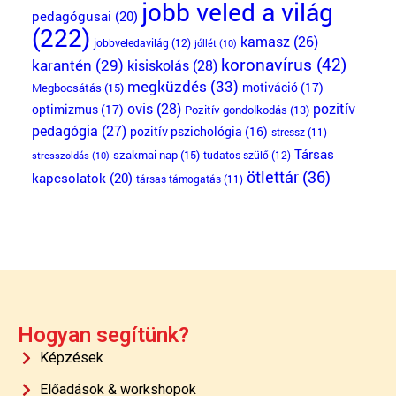
jobb veled a világ
pedagógusai
(20)
(222)
kamasz
(26)
jobbveledavilág
(12)
jóllét
(10)
koronavírus
(42)
karantén
(29)
kisiskolás
(28)
megküzdés
(33)
motiváció
(17)
Megbocsátás
(15)
ovis
(28)
pozitív
optimizmus
(17)
Pozitív gondolkodás
(13)
pedagógia
(27)
pozitív pszichológia
(16)
stressz
(11)
Társas
szakmai nap
(15)
tudatos szülő
(12)
stresszoldás
(10)
ötlettár
(36)
kapcsolatok
(20)
társas támogatás
(11)
Hogyan segítünk?
Képzések
Előadások & workshopok