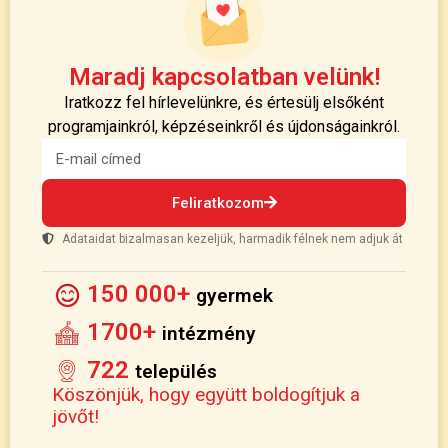
Maradj kapcsolatban velünk!
Iratkozz fel hírlevelünkre, és értesülj elsőként
programjainkról, képzéseinkről és újdonságainkról.
Feliratkozom
Adataidat bizalmasan kezeljük, harmadik félnek nem adjuk át
150 000+
gyermek
1700+
intézmény
722
település
Köszönjük, hogy együtt boldogítjuk a
jövőt!