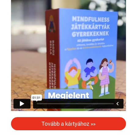
Tovább a kártyához »»