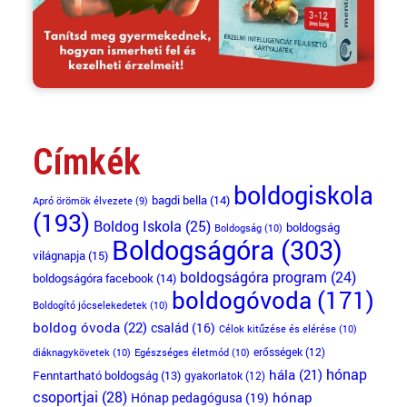
Címkék
boldogiskola
bagdi bella
(14)
Apró örömök élvezete
(9)
(193)
Boldog Iskola
(25)
boldogság
Boldogság
(10)
Boldogságóra
(303)
világnapja
(15)
boldogságóra program
(24)
boldogságóra facebook
(14)
boldogóvoda
(171)
Boldogító jócselekedetek
(10)
boldog óvoda
(22)
család
(16)
Célok kitűzése és elérése
(10)
erősségek
(12)
diáknagykövetek
(10)
Egészséges életmód
(10)
hónap
hála
(21)
Fenntartható boldogság
(13)
gyakorlatok
(12)
csoportjai
(28)
Hónap pedagógusa
(19)
hónap