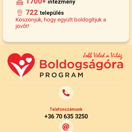
1700+
intézmény
722
település
Köszönjük, hogy együtt boldogítjuk a
jövőt!
Telefonszámunk
+36 70 635 3250