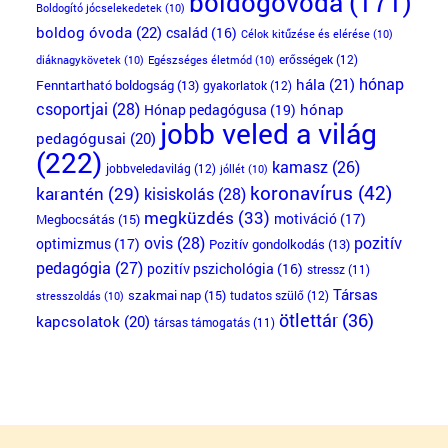
boldogóvoda
(171)
Boldogító jócselekedetek
(10)
boldog óvoda
(22)
család
(16)
Célok kitűzése és elérése
(10)
erősségek
(12)
diáknagykövetek
(10)
Egészséges életmód
(10)
hónap
hála
(21)
Fenntartható boldogság
(13)
gyakorlatok
(12)
csoportjai
(28)
Hónap pedagógusa
(19)
hónap
jobb veled a világ
pedagógusai
(20)
(222)
kamasz
(26)
jobbveledavilág
(12)
jóllét
(10)
koronavírus
(42)
karantén
(29)
kisiskolás
(28)
megküzdés
(33)
motiváció
(17)
Megbocsátás
(15)
ovis
(28)
pozitív
optimizmus
(17)
Pozitív gondolkodás
(13)
pedagógia
(27)
pozitív pszichológia
(16)
stressz
(11)
Társas
szakmai nap
(15)
tudatos szülő
(12)
stresszoldás
(10)
ötlettár
(36)
kapcsolatok
(20)
társas támogatás
(11)