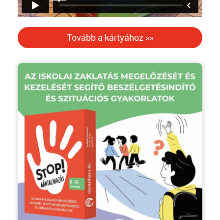
Tovább a kártyához »»