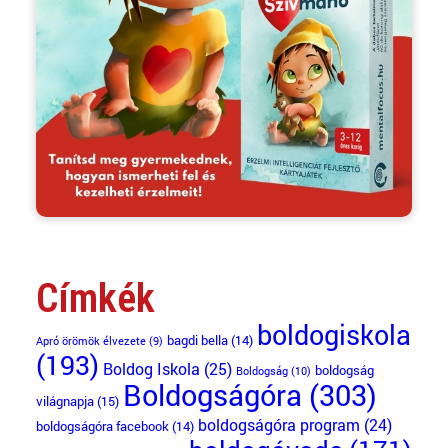
Címkék
boldogiskola
bagdi bella
(14)
Apró örömök élvezete
(9)
(193)
Boldog Iskola
(25)
boldogság
Boldogság
(10)
Boldogságóra
(303)
világnapja
(15)
boldogságóra program
(24)
boldogságóra facebook
(14)