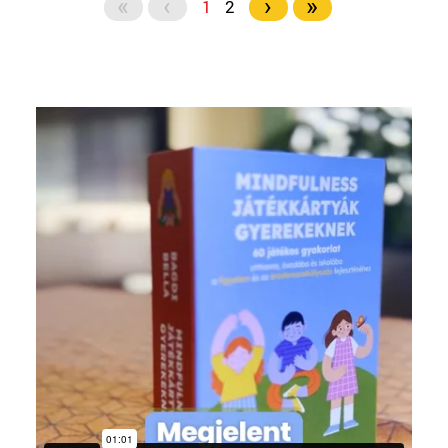
«
‹
›
»
1
2