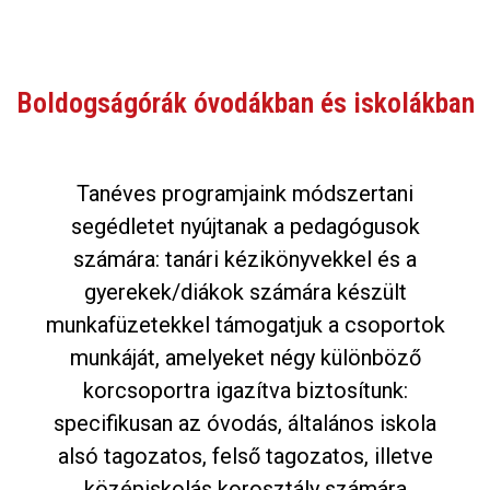
Boldogságórák óvodákban és iskolákban
Tanéves programjaink módszertani
segédletet nyújtanak a pedagógusok
számára: tanári kézikönyvekkel és a
gyerekek/diákok számára készült
munkafüzetekkel támogatjuk a csoportok
munkáját, amelyeket négy különböző
korcsoportra igazítva biztosítunk:
specifikusan az óvodás, általános iskola
alsó tagozatos, felső tagozatos, illetve
középiskolás korosztály számára