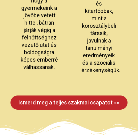
hogy a
és
gyermekeink a
kitartóbbak,
jövőbe vetett
mint a
hittel, bátran
korosztálybeli
járják végig a
társaik,
felnőttséghez
javulnak a
vezető utat és
tanulmányi
boldogságra
eredményeik
képes emberré
és a szociális
válhassanak.
érzékenységük.
Ismerd meg a teljes szakmai csapatot »»