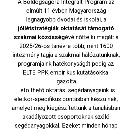
A Boldogságóra Integrált Program az
elmúlt 11 évben Magyarország
legnagyobb óvodai és iskolai, a
jóllétstratégiák oktatását támogató
szakmai közösség
évé nőtte ki magát: a
2025/26-os tanévre több, mint 1600
intézmény tagja a szakmai hálózatunknak,
programjaink hatékonyságát pedig az
ELTE PPK empirikus kutatásokkal
igazolta.
Letölthető oktatási segédanyagaink is
életkor-specifikus bontásban készülnek,
amelyet még kiegészítettünk a tanulásban
akadályozott csoportoknak szóló
segédanyagokkal. Ezeket minden hónap