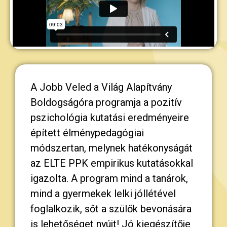
A Jobb Veled a Világ Alapítvány
Boldogságóra programja a pozitív
pszichológia kutatási eredményeire
épített élménypedagógiai
módszertan, melynek hatékonyságát
az ELTE PPK empirikus kutatásokkal
igazolta. A program mind a tanárok,
mind a gyermekek lelki jóllétével
foglalkozik, sőt a szülők bevonására
is lehetőséget nyújt! Jó kiegészítője