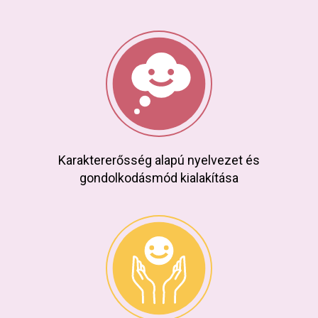
Karaktererősség alapú nyelvezet és
gondolkodásmód kialakítása