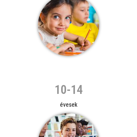
10-14
évesek