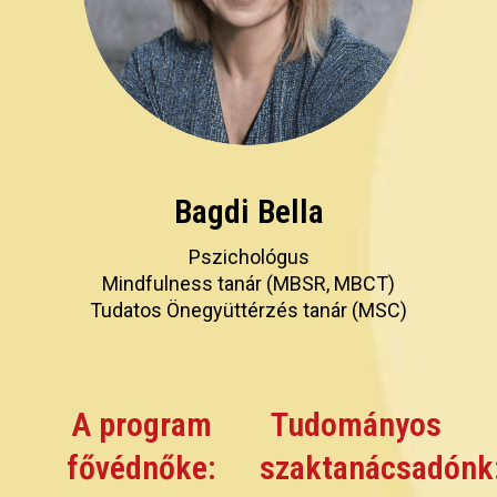
Bagdi Bella
Pszichológus
Mindfulness tanár (MBSR, MBCT)
Tudatos Önegyüttérzés tanár (MSC)
A program
Tudományos
fővédnőke:
szaktanácsadónk