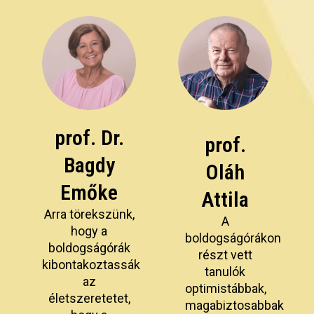
prof. Dr.
prof.
Bagdy
Oláh
Emőke
Attila
Arra törekszünk,
A
hogy a
boldogságórákon
boldogságórák
részt vett
kibontakoztassák
tanulók
az
optimistábbak,
életszeretetet,
magabiztosabbak