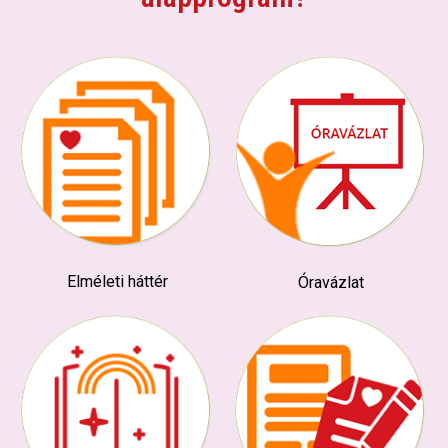
Elméleti háttér
Óravázlat