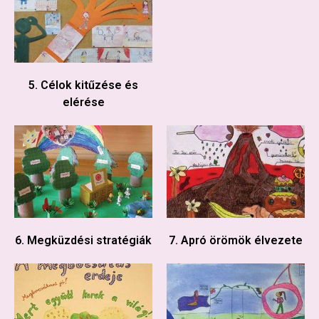
5. Célok kitűzése és
elérése
6. Megküzdési stratégiák
7. Apró örömök élvezete