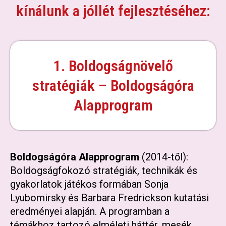
kínálunk a jóllét fejlesztéséhez:
1. Boldogságnövelő
stratégiák – Boldogságóra
Alapprogram
Boldogságóra Alapprogram
(2014-től):
Boldogságfokozó stratégiák, technikák és
gyakorlatok játékos formában Sonja
Lyubomirsky és Barbara Fredrickson kutatási
eredményei alapján. A programban a
témákhoz tartozó elméleti háttér, mesék,