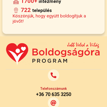
1700+
intézmény
722
település
Köszönjük, hogy együtt boldogítjuk a
jövőt!
Telefonszámunk
+36 70 635 3250