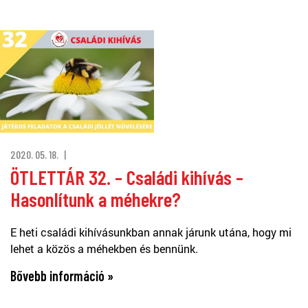
2020. 05. 18.
ÖTLETTÁR 32. – Családi kihívás –
Hasonlítunk a méhekre?
E heti családi kihívásunkban annak járunk utána, hogy mi
lehet a közös a méhekben és bennünk.
Bővebb információ »