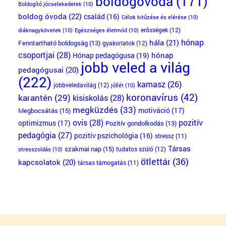
boldogóvoda
(171)
Boldogító jócselekedetek
(10)
boldog óvoda
(22)
család
(16)
Célok kitűzése és elérése
(10)
erősségek
(12)
diáknagykövetek
(10)
Egészséges életmód
(10)
hónap
hála
(21)
Fenntartható boldogság
(13)
gyakorlatok
(12)
csoportjai
(28)
Hónap pedagógusa
(19)
hónap
jobb veled a világ
pedagógusai
(20)
(222)
kamasz
(26)
jobbveledavilág
(12)
jóllét
(10)
koronavírus
(42)
karantén
(29)
kisiskolás
(28)
megküzdés
(33)
motiváció
(17)
Megbocsátás
(15)
ovis
(28)
pozitív
optimizmus
(17)
Pozitív gondolkodás
(13)
pedagógia
(27)
pozitív pszichológia
(16)
stressz
(11)
Társas
szakmai nap
(15)
tudatos szülő
(12)
stresszoldás
(10)
ötlettár
(36)
kapcsolatok
(20)
társas támogatás
(11)