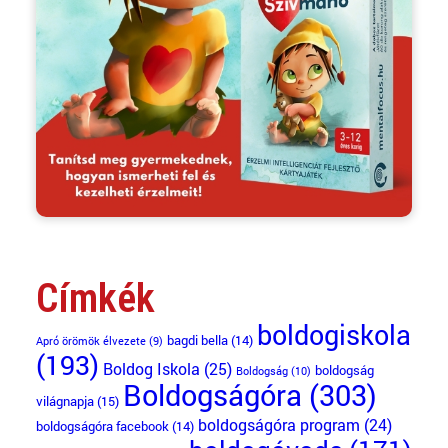
Címkék
boldogiskola
bagdi bella
(14)
Apró örömök élvezete
(9)
(193)
Boldog Iskola
(25)
boldogság
Boldogság
(10)
Boldogságóra
(303)
világnapja
(15)
boldogságóra program
(24)
boldogságóra facebook
(14)