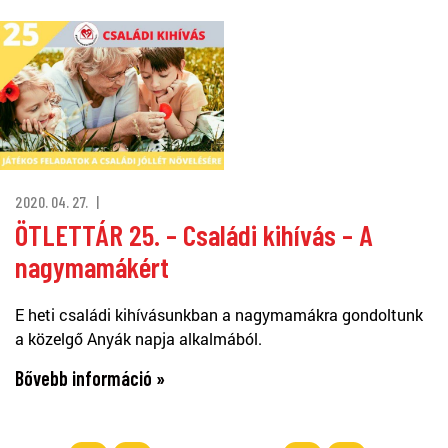
2020. 04. 27.
ÖTLETTÁR 25. – Családi kihívás – A
nagymamákért
E heti családi kihívásunkban a nagymamákra gondoltunk
a közelgő Anyák napja alkalmából.
Bővebb információ »