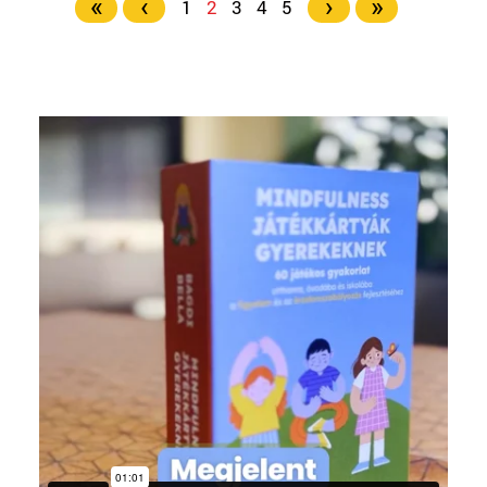
«
‹
›
»
1
2
3
4
5