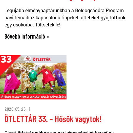
Legújabb élménynaptárunkban a Boldogságóra Program
havi témáihoz kapcsolódó tippeket, ötleteket gyűjtöttünk
egy csokorba. Töltsétek le!
Bővebb információ »
2020. 05. 26.
ÖTLETTÁR 33. – Hősök vagytok!
E heti ötlettárunkban szuper képességeket keresünk.