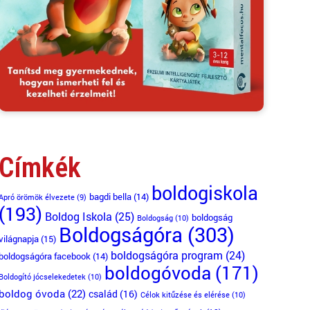
Címkék
boldogiskola
bagdi bella
(14)
Apró örömök élvezete
(9)
(193)
Boldog Iskola
(25)
boldogság
Boldogság
(10)
Boldogságóra
(303)
világnapja
(15)
boldogságóra program
(24)
boldogságóra facebook
(14)
boldogóvoda
(171)
Boldogító jócselekedetek
(10)
boldog óvoda
(22)
család
(16)
Célok kitűzése és elérése
(10)