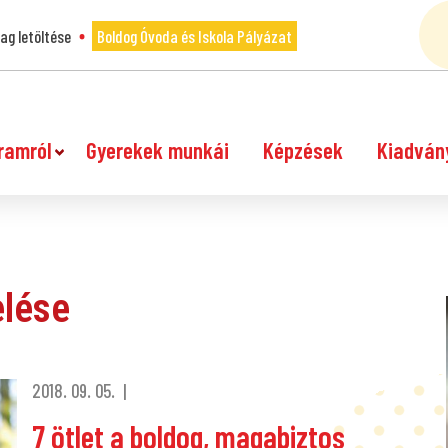
g letöltése
Boldog Óvoda és Iskola Pályázat
ramról
Gyerekek munkái
Képzések
Kiadván
elése
2018. 09. 05.
7 ötlet a boldog, magabiztos