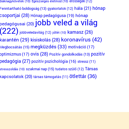
erősségek
(12)
diáknagykövetek
(10)
Egészséges életmód
(10)
hónap
hála
(21)
Fenntartható boldogság
(13)
gyakorlatok
(12)
csoportjai
(28)
Hónap pedagógusa
(19)
hónap
jobb veled a világ
pedagógusai
(20)
(222)
kamasz
(26)
jobbveledavilág
(12)
jóllét
(10)
koronavírus
(42)
karantén
(29)
kisiskolás
(28)
megküzdés
(33)
motiváció
(17)
Megbocsátás
(15)
ovis
(28)
pozitív
optimizmus
(17)
Pozitív gondolkodás
(13)
pedagógia
(27)
pozitív pszichológia
(16)
stressz
(11)
Társas
szakmai nap
(15)
tudatos szülő
(12)
stresszoldás
(10)
ötlettár
(36)
kapcsolatok
(20)
társas támogatás
(11)