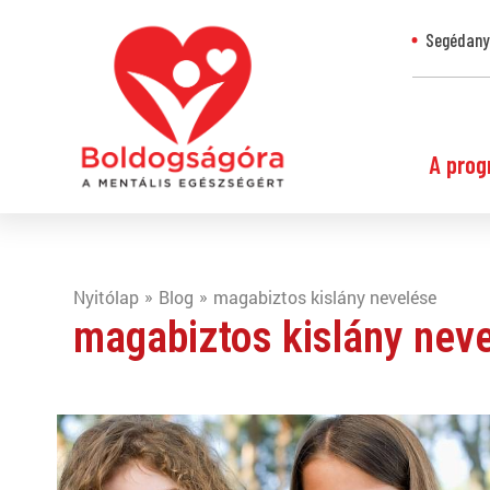
Segédanya
A prog
Nyitólap
Blog
magabiztos kislány nevelése
magabiztos kislány nev