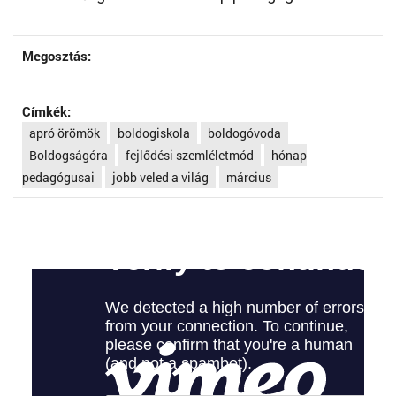
Megosztás:
Címkék:
apró örömök
boldogiskola
boldogóvoda
Boldogságóra
fejlődési szemléletmód
hónap
pedagógusai
jobb veled a világ
március