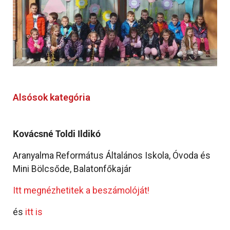
Alsósok kategória
Kovácsné Toldi Ildikó
Aranyalma Református Általános Iskola, Óvoda és
Mini Bölcsőde, Balatonfőkajár
Itt megnézhetitek a beszámolóját!
és
itt is