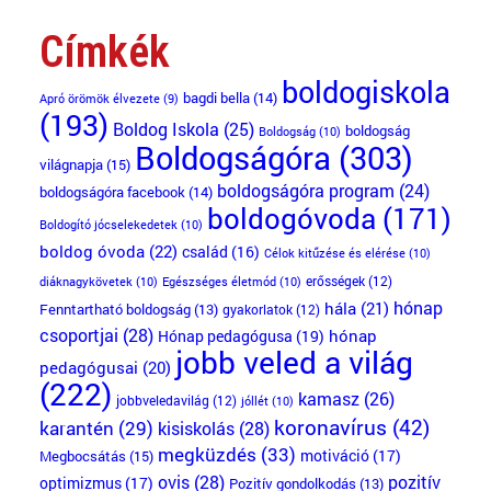
Címkék
boldogiskola
bagdi bella
(14)
Apró örömök élvezete
(9)
(193)
Boldog Iskola
(25)
boldogság
Boldogság
(10)
Boldogságóra
(303)
világnapja
(15)
boldogságóra program
(24)
boldogságóra facebook
(14)
boldogóvoda
(171)
Boldogító jócselekedetek
(10)
boldog óvoda
(22)
család
(16)
Célok kitűzése és elérése
(10)
erősségek
(12)
diáknagykövetek
(10)
Egészséges életmód
(10)
hónap
hála
(21)
Fenntartható boldogság
(13)
gyakorlatok
(12)
csoportjai
(28)
Hónap pedagógusa
(19)
hónap
jobb veled a világ
pedagógusai
(20)
(222)
kamasz
(26)
jobbveledavilág
(12)
jóllét
(10)
koronavírus
(42)
karantén
(29)
kisiskolás
(28)
megküzdés
(33)
motiváció
(17)
Megbocsátás
(15)
ovis
(28)
pozitív
optimizmus
(17)
Pozitív gondolkodás
(13)