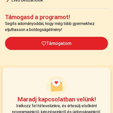
Éves beszámolók
Támogasd a programot!
Segíts adományoddal, hogy még több gyermekhez
eljuthasson a boldogságélmény!
Támogatom
Maradj kapcsolatban velünk!
Iratkozz fel hírlevelünkre, és értesülj elsőként
programjainkról, képzéseinkről és újdonságainkról.