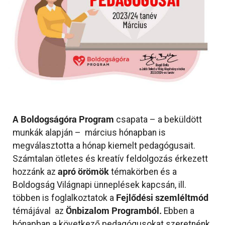
A Boldogságóra Program
csapata – a beküldött
munkák alapján – március hónapban is
megválasztotta a hónap kiemelt pedagógusait.
Számtalan ötletes és kreatív feldolgozás érkezett
apró örömök
hozzánk az
témakörben és a
Boldogság Világnapi ünneplések kapcsán, ill.
Fejlődési szemléltmód
többen is foglalkoztatok a
Önbizalom Programból.
témájával
az
Ebben a
hónapban a következő pedagógusokat szeretnénk