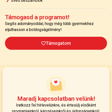
Éves beszámolók
Támogasd a programot!
Segíts adományoddal, hogy még több gyermekhez
eljuthasson a boldogságélmény!
Támogatom
Maradj kapcsolatban velünk!
Iratkozz fel hírlevelünkre, és értesülj elsőként
programjainkról, képzéseinkről és újdonságainkról.