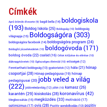
Címkék
boldogiskola
bagdi bella
(14)
Apró örömök élvezete
(9)
(193)
Boldog Iskola
(25)
boldogság
Boldogság
(10)
Boldogságóra
(303)
világnapja
(15)
boldogságóra program
(24)
boldogságóra facebook
(14)
boldogóvoda
(171)
Boldogító jócselekedetek
(10)
boldog óvoda
(22)
család
(16)
Célok kitűzése és elérése
(10)
erősségek
(12)
diáknagykövetek
(10)
Egészséges életmód
(10)
hónap
hála
(21)
Fenntartható boldogság
(13)
gyakorlatok
(12)
csoportjai
(28)
Hónap pedagógusa
(19)
hónap
jobb veled a világ
pedagógusai
(20)
(222)
kamasz
(26)
jobbveledavilág
(12)
jóllét
(10)
koronavírus
(42)
karantén
(29)
kisiskolás
(28)
megküzdés
(33)
motiváció
(17)
Megbocsátás
(15)
ovis
(28)
pozitív
optimizmus
(17)
Pozitív gondolkodás
(13)