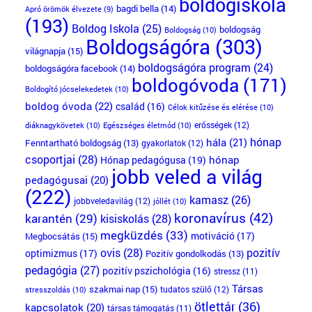
boldogiskola
bagdi bella
(14)
Apró örömök élvezete
(9)
(193)
Boldog Iskola
(25)
boldogság
Boldogság
(10)
Boldogságóra
(303)
világnapja
(15)
boldogságóra program
(24)
boldogságóra facebook
(14)
boldogóvoda
(171)
Boldogító jócselekedetek
(10)
boldog óvoda
(22)
család
(16)
Célok kitűzése és elérése
(10)
erősségek
(12)
diáknagykövetek
(10)
Egészséges életmód
(10)
hónap
hála
(21)
Fenntartható boldogság
(13)
gyakorlatok
(12)
csoportjai
(28)
Hónap pedagógusa
(19)
hónap
jobb veled a világ
pedagógusai
(20)
(222)
kamasz
(26)
jobbveledavilág
(12)
jóllét
(10)
koronavírus
(42)
karantén
(29)
kisiskolás
(28)
megküzdés
(33)
motiváció
(17)
Megbocsátás
(15)
ovis
(28)
pozitív
optimizmus
(17)
Pozitív gondolkodás
(13)
pedagógia
(27)
pozitív pszichológia
(16)
stressz
(11)
Társas
szakmai nap
(15)
tudatos szülő
(12)
stresszoldás
(10)
ötlettár
(36)
kapcsolatok
(20)
társas támogatás
(11)