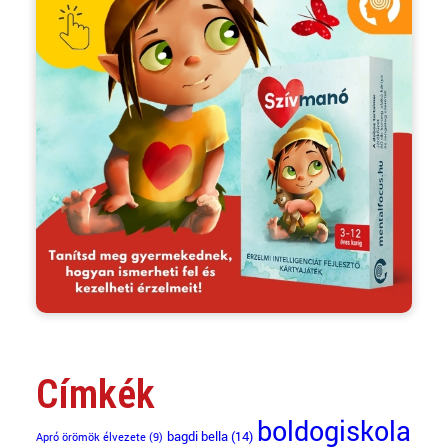
Címkék
boldogiskola
bagdi bella
(14)
Apró örömök élvezete
(9)