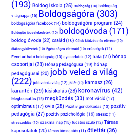
(193)
Boldog Iskola
(25)
boldogság
Boldogság
(10)
Boldogságóra
(303)
világnapja
(15)
boldogságóra program
(24)
boldogságóra facebook
(14)
boldogóvoda
(171)
Boldogító jócselekedetek
(10)
boldog óvoda
(22)
család
(16)
Célok kitűzése és elérése
(10)
erősségek
(12)
diáknagykövetek
(10)
Egészséges életmód
(10)
hónap
hála
(21)
Fenntartható boldogság
(13)
gyakorlatok
(12)
csoportjai
(28)
Hónap pedagógusa
(19)
hónap
jobb veled a világ
pedagógusai
(20)
(222)
kamasz
(26)
jobbveledavilág
(12)
jóllét
(10)
koronavírus
(42)
karantén
(29)
kisiskolás
(28)
megküzdés
(33)
motiváció
(17)
Megbocsátás
(15)
ovis
(28)
pozitív
optimizmus
(17)
Pozitív gondolkodás
(13)
pedagógia
(27)
pozitív pszichológia
(16)
stressz
(11)
Társas
szakmai nap
(15)
tudatos szülő
(12)
stresszoldás
(10)
ötlettár
(36)
kapcsolatok
(20)
társas támogatás
(11)