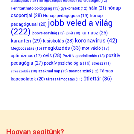
erősségek
(12)
diáknagykövetek
(10)
Egészséges életmód
(10)
hónap
hála
(21)
Fenntartható boldogság
(13)
gyakorlatok
(12)
csoportjai
(28)
Hónap pedagógusa
(19)
hónap
jobb veled a világ
pedagógusai
(20)
(222)
kamasz
(26)
jobbveledavilág
(12)
jóllét
(10)
koronavírus
(42)
karantén
(29)
kisiskolás
(28)
megküzdés
(33)
motiváció
(17)
Megbocsátás
(15)
ovis
(28)
pozitív
optimizmus
(17)
Pozitív gondolkodás
(13)
pedagógia
(27)
pozitív pszichológia
(16)
stressz
(11)
Társas
szakmai nap
(15)
tudatos szülő
(12)
stresszoldás
(10)
ötlettár
(36)
kapcsolatok
(20)
társas támogatás
(11)
Hogyan segítünk?