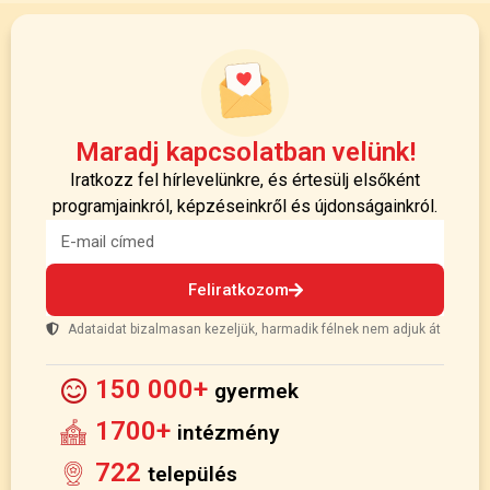
Maradj kapcsolatban velünk!
Iratkozz fel hírlevelünkre, és értesülj elsőként
programjainkról, képzéseinkről és újdonságainkról.
Feliratkozom
Adataidat bizalmasan kezeljük, harmadik félnek nem adjuk át
150 000+
gyermek
1700+
intézmény
722
település