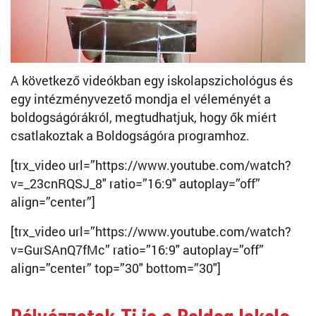
A következő videókban egy iskolapszichológus és
egy intézményvezető mondja el véleményét a
boldogságórákról, megtudhatjuk, hogy ők miért
csatlakoztak a Boldogságóra programhoz.
[trx_video url=”https://www.youtube.com/watch?
v=_23cnRQSJ_8″ ratio=”16:9″ autoplay=”off”
align=”center”]
[trx_video url=”https://www.youtube.com/watch?
v=GurSAnQ7fMc” ratio=”16:9″ autoplay=”off”
align=”center” top=”30″ bottom=”30″]