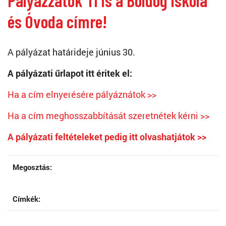
Pályázzatok Ti is a Boldog Iskola
és Óvoda címre!
A pályázat határideje június 30.
A pályázati űrlapot itt éritek el:
Ha a cím elnyerésére pályáznátok >>
Ha a cím meghosszabbítását szeretnétek kérni >>
A pályázati feltételeket pedig itt olvashatjátok >>
Megosztás:
Címkék: