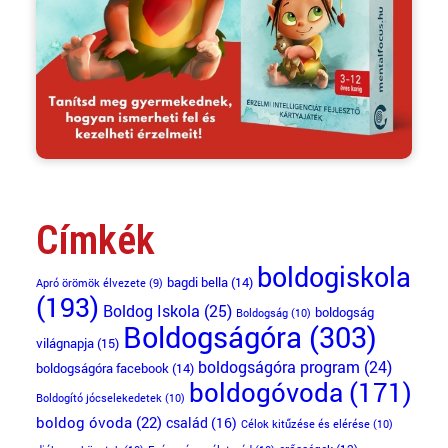
Címkék
boldogiskola
bagdi bella
(14)
Apró örömök élvezete
(9)
(193)
Boldog Iskola
(25)
boldogság
Boldogság
(10)
Boldogságóra
(303)
világnapja
(15)
boldogságóra program
(24)
boldogságóra facebook
(14)
boldogóvoda
(171)
Boldogító jócselekedetek
(10)
boldog óvoda
(22)
család
(16)
Célok kitűzése és elérése
(10)