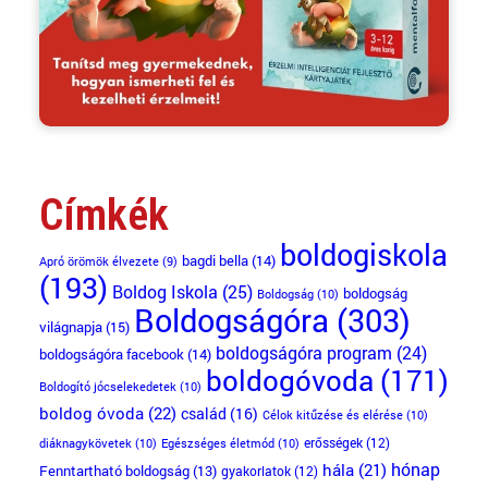
Címkék
boldogiskola
bagdi bella
(14)
Apró örömök élvezete
(9)
(193)
Boldog Iskola
(25)
boldogság
Boldogság
(10)
Boldogságóra
(303)
világnapja
(15)
boldogságóra program
(24)
boldogságóra facebook
(14)
boldogóvoda
(171)
Boldogító jócselekedetek
(10)
boldog óvoda
(22)
család
(16)
Célok kitűzése és elérése
(10)
erősségek
(12)
diáknagykövetek
(10)
Egészséges életmód
(10)
hónap
hála
(21)
Fenntartható boldogság
(13)
gyakorlatok
(12)