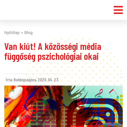
Nyitólap
Blog
Van kiút! A közösségi média
függőség pszichológiai okai
Írta: Boldogságóra,
2020. 04. 23.