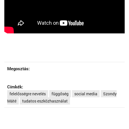
Megosztás:
Címkék:
felelősségre nevelés
függőség
social media
Szondy
Máté
tudatos eszközhasználat