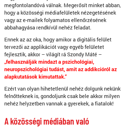
megfontolandóvá válnak. Megerősít minket abban,
hogy a közösségi médiafelületek nézegetésének
vagy az e-mailek folyamatos ellenőrzésének
abbahagyása rendkívül nehéz feladat.
Ennek az az oka, hogy amikor a digitális felület
tervezői az applikációt vagy egyéb felületet
fejlesztik, akkor – világít rá Szondy Máté –
„felhasználják mindazt a pszichológiai,
neuropszichológiai tudást, amit az addikcióról az
alapkutatások kimutattak.”
Ezért van olyan hihetetlenül nehéz dolgunk nekünk
felnőtteknek is, gondoljunk csak bele akkor milyen
nehéz helyzetben vannak a gyerekek, a fiatalok!
A közösségi médiában való