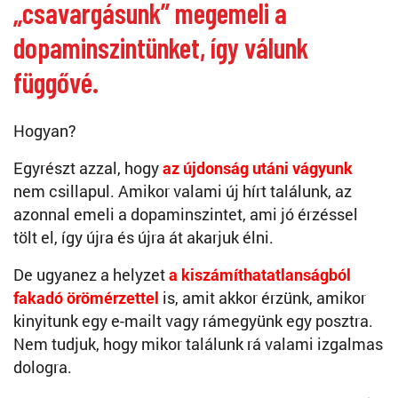
„csavargásunk” megemeli a
dopaminszintünket, így válunk
függővé.
Hogyan?
Egyrészt azzal, hogy
az újdonság utáni vágyunk
nem csillapul. Amikor valami új hírt találunk, az
azonnal emeli a dopaminszintet, ami jó érzéssel
tölt el, így újra és újra át akarjuk élni.
De ugyanez a helyzet
a kiszámíthatatlanságból
fakadó örömérzettel
is, amit akkor érzünk, amikor
kinyitunk egy e-mailt vagy rámegyünk egy posztra.
Nem tudjuk, hogy mikor találunk rá valami izgalmas
dologra.