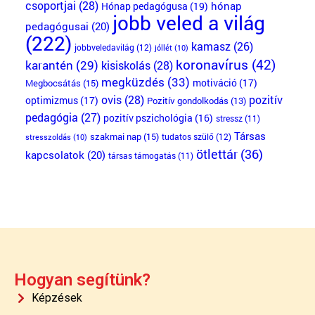
csoportjai
(28)
Hónap pedagógusa
(19)
hónap
jobb veled a világ
pedagógusai
(20)
(222)
kamasz
(26)
jobbveledavilág
(12)
jóllét
(10)
koronavírus
(42)
karantén
(29)
kisiskolás
(28)
megküzdés
(33)
motiváció
(17)
Megbocsátás
(15)
ovis
(28)
pozitív
optimizmus
(17)
Pozitív gondolkodás
(13)
pedagógia
(27)
pozitív pszichológia
(16)
stressz
(11)
Társas
szakmai nap
(15)
tudatos szülő
(12)
stresszoldás
(10)
ötlettár
(36)
kapcsolatok
(20)
társas támogatás
(11)
Hogyan segítünk?
Képzések