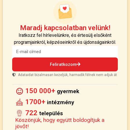
Maradj kapcsolatban velünk!
Iratkozz fel hírlevelünkre, és értesülj elsőként
programjainkról, képzéseinkről és újdonságainkról.
Feliratkozom
Adataidat bizalmasan kezeljük, harmadik félnek nem adjuk át
150 000+
gyermek
1700+
intézmény
722
település
Köszönjük, hogy együtt boldogítjuk a
jövőt!