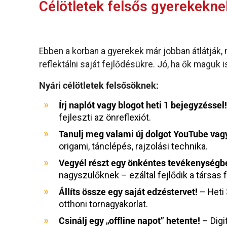
Célötletek felsős gyerekekn
Ebben a korban a gyerekek már jobban átlátják, 
reflektálni saját fejlődésükre. Jó, ha ők magu
Nyári célötletek felsősöknek:
Írj naplót vagy blogot heti 1 bejegyzéssel
fejleszti az önreflexiót.
Tanulj meg valami új dolgot YouTube vag
origami, tánclépés, rajzolási technika.
Vegyél részt egy önkéntes tevékenységb
nagyszülőknek – ezáltal fejlődik a társas 
Állíts össze egy saját edzéstervet!
– Heti 
otthoni tornagyakorlat.
Csinálj egy „offline napot” hetente!
– Digi