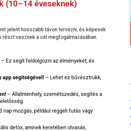
ek (10–14 éveseknek)
mit jelent hosszabb távon tervezni, és képesek
k is részt vesznek a cél megfogalmazásában.
!
– Ez segít feldolgozni az élményeket, és
y app segítségével!
– Lehet ez bűvésztrükk,
en!
– Állatmenhely, szemétszedés, segítés a
felelősség.
3 nap mozgás, például reggeli futás vagy
tális detox, aminek keretében olvasás,