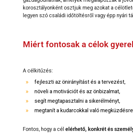
gazdagodhatnak, amelyek megalapozzák a jövőbe
korosztályonként osztjuk meg azokat a célötlet
legyen szó családi időtöltésről vagy épp nyári tá
Miért fontosak a célok gyer
A célkitűzés:
fejleszti az önirányítást és a tervezést,
növeli a motivációt és az önbizalmat,
segít megtapasztalni a sikerélményt,
megtanít a kudarcokkal való megküzdésre 
elérhető, konkrét és személ
Fontos, hogy a cél