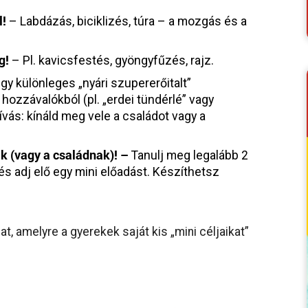
l!
– Labdázás, biciklizés, túra – a mozgás és a
g!
– Pl. kavicsfestés, gyöngyfűzés, rajz.
 egy különleges „nyári szupererőitalt”
ozzávalókból (pl. „erdei tündérlé” vagy
hívás: kínáld meg vele a családot vagy a
ak (vagy a családnak)! –
Tanulj meg legalább 2
, és adj elő egy mini előadást. Készíthetsz
-at, amelyre a gyerekek saját kis „mini céljaikat”