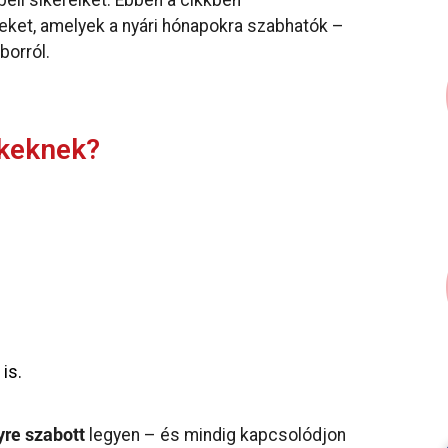
li sikereiket. Ebben a cikkben
eket, amelyek a nyári hónapokra szabhatók –
borról.
ekeknek?
is.
yre szabott
legyen – és mindig kapcsolódjon