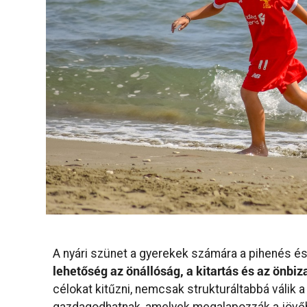
A nyári szünet a gyerekek számára a pihenés és
lehetőség az önállóság, a kitartás és az önbiz
célokat kitűzni, nemcsak strukturáltabbá válik a 