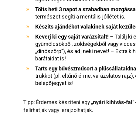
Tölts heti 3 napot a szabadban mozgássa
természet segíti a mentális jóllétet is.
Készíts ajándékot valakinek saját kezűle
Keverj ki egy saját varázsitalt! –
Találj ki
gyümölcsökből, zöldségekből vagy vicces h
„dinószörp”), és adj neki nevet! – Extra ki
barátaidat is!
Tarts egy bűvészműsort a plüssállataidn
trükköt (pl. eltűnő érme, varázslatos rajz)
belépőjegyet is!
„nyári kihívás-fal”
Tipp: Érdemes készíteni egy
felírhatják vagy lerajzolhatják.