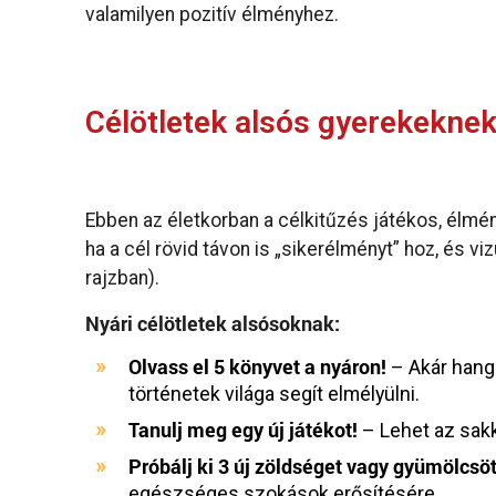
valamilyen pozitív élményhez.
Célötletek alsós gyerekekne
Ebben az életkorban a célkitűzés játékos, élm
ha a cél rövid távon is „sikerélményt” hoz, és vi
rajzban).
Nyári célötletek alsósoknak:
Olvass el 5 könyvet a nyáron!
– Akár hango
történetek világa segít elmélyülni.
Tanulj meg egy új játékot!
– Lehet az sakk
Próbálj ki 3 új zöldséget vagy gyümölcsöt
egészséges szokások erősítésére.