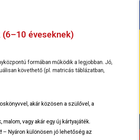
k (6–10 éveseknek)
ényközpontú formában működik a legjobban. Jó,
zuálisan követhető (pl. matricás táblázatban,
skönyvvel, akár közösen a szülővel, a
, malom, vagy akár egy új kártyajáték.
!
– Nyáron különösen jó lehetőség az