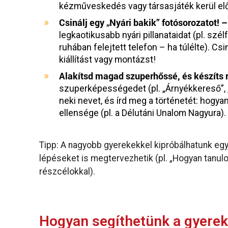
kézműveskedés vagy társasjáték kerül el
Csinálj egy „Nyári bakik” fotósorozatot! 
legkaotikusabb nyári pillanataidat (pl. szélf
ruhában felejtett telefon – ha túlélte). Csi
kiállítást vagy montázst!
Alakítsd magad szuperhőssé, és készíts ró
szuperképességedet (pl. „Árnyékkereső”, „F
neki nevet, és írd meg a történetét: hogyan
ellensége (pl. a Délutáni Unalom Nagyura).
Tipp: A nagyobb gyerekekkel kipróbálhatunk eg
lépéseket is megtervezhetik (pl. „Hogyan tanul
részcélokkal).
Hogyan segíthetünk a gyerek