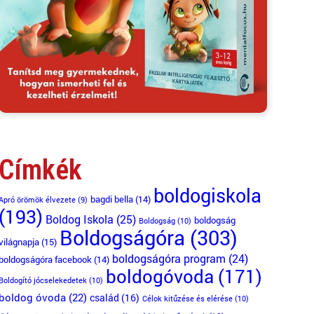
Címkék
boldogiskola
bagdi bella
(14)
Apró örömök élvezete
(9)
(193)
Boldog Iskola
(25)
boldogság
Boldogság
(10)
Boldogságóra
(303)
világnapja
(15)
boldogságóra program
(24)
boldogságóra facebook
(14)
boldogóvoda
(171)
Boldogító jócselekedetek
(10)
boldog óvoda
(22)
család
(16)
Célok kitűzése és elérése
(10)