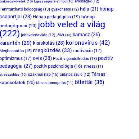
erősségek
(12)
diáknagykövetek
(10)
Egészséges életmód
(10)
hónap
hála
(21)
Fenntartható boldogság
(13)
gyakorlatok
(12)
csoportjai
(28)
Hónap pedagógusa
(19)
hónap
jobb veled a világ
pedagógusai
(20)
(222)
kamasz
(26)
jobbveledavilág
(12)
jóllét
(10)
koronavírus
(42)
karantén
(29)
kisiskolás
(28)
megküzdés
(33)
motiváció
(17)
Megbocsátás
(15)
ovis
(28)
pozitív
optimizmus
(17)
Pozitív gondolkodás
(13)
pedagógia
(27)
pozitív pszichológia
(16)
stressz
(11)
Társas
szakmai nap
(15)
tudatos szülő
(12)
stresszoldás
(10)
ötlettár
(36)
kapcsolatok
(20)
társas támogatás
(11)