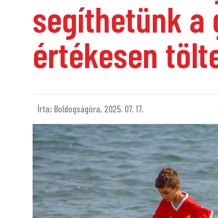
segíthetünk a
értékesen tölt
Írta: Boldogságóra,
2025. 07. 17.