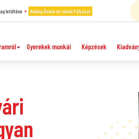
g letöltése
Boldog Óvoda és Iskola Pályázat
ramról
Gyerekek munkái
Képzések
Kiadván
yári
gyan