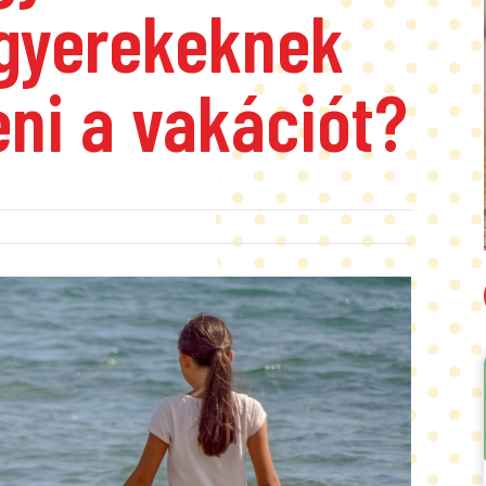
 gyerekeknek
eni a vakációt?