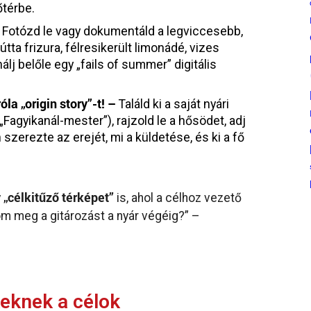
őtérbe.
–
Fotózd le vagy dokumentáld a legviccesebb,
útta frizura, félresikerült limonádé, vizes
nálj belőle egy „fails of summer” digitális
la „origin story”-t! –
Találd ki a saját nyári
agyikanál-mester”), rajzold le a hősödet, adj
 szerezte az erejét, mi a küldetése, és ki a fő
„célkitűző térképet”
y
is, ahol a célhoz vezető
om meg a gitározást a nyár végéig?” –
eknek a célok