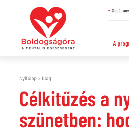
Segédanya
A prog
Nyitólap
Blog
Célkitűzés a n
szünetben: ho