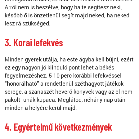
Arról nem is beszélve, hogy ha te segítesz neki,
később ő is önzetlenül segít majd neked, ha neked
lesz rá szükséged.
3. Korai lefekvés
Minden gyerek utálja, ha este ágyba kell bújni, ezért
ez egy nagyon jó kiinduló pont lehet a békés
fegyelmezéshez. 5-10 perc korábbi lefekvéssel
“honorálható” a rendetlenül széthagyott játékok
serege, a szanaszét heverő könyvek vagy az el nem
pakolt ruhák kupaca. Meglátod, néhány nap után
minden a helyére kerül majd.
4. Egyértelmű következmények