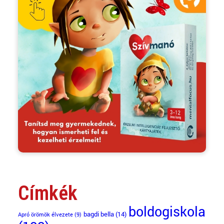
Címkék
boldogiskola
bagdi bella
(14)
Apró örömök élvezete
(9)