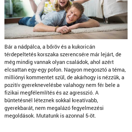
Bár a nádpálca, a bőröv és a kukoricán
térdepeltetés korszaka szerencsére már lejárt, de
még mindig vannak olyan családok, ahol azért
elcsattan egy-egy pofon. Nagyon megosztó a téma,
milliónyi kommentet szül, de akárhogy is nézzük, a
pozitív gyereknevelésbe valahogy nem fér bele a
fizikai megfélemlítés és az agresszió. A
büntetésnél léteznek sokkal kreatívabb,
gyerekbarát, nem megalázó fegyelmezési
megoldások. Mutatunk is azonnal 5-öt.