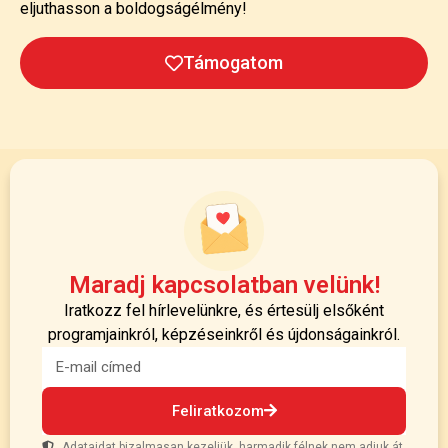
eljuthasson a boldogságélmény!
Támogatom
Maradj kapcsolatban velünk!
Iratkozz fel hírlevelünkre, és értesülj elsőként
programjainkról, képzéseinkről és újdonságainkról.
Feliratkozom
Adataidat bizalmasan kezeljük, harmadik félnek nem adjuk át