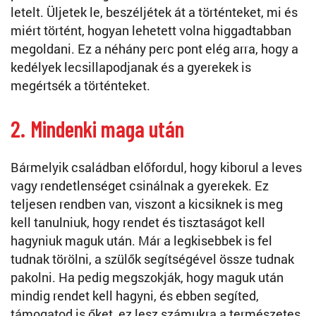
letelt. Üljetek le, beszéljétek át a történteket, mi és
miért történt, hogyan lehetett volna higgadtabban
megoldani. Ez a néhány perc pont elég arra, hogy a
kedélyek lecsillapodjanak és a gyerekek is
megértsék a történteket.
2. Mindenki maga után
Bármelyik családban előfordul, hogy kiborul a leves
vagy rendetlenséget csinálnak a gyerekek. Ez
teljesen rendben van, viszont a kicsiknek is meg
kell tanulniuk, hogy rendet és tisztaságot kell
hagyniuk maguk után. Már a legkisebbek is fel
tudnak törölni, a szülők segítségével össze tudnak
pakolni. Ha pedig megszokják, hogy maguk után
mindig rendet kell hagyni, és ebben segíted,
támogatod is őket, ez lesz számukra a természetes.