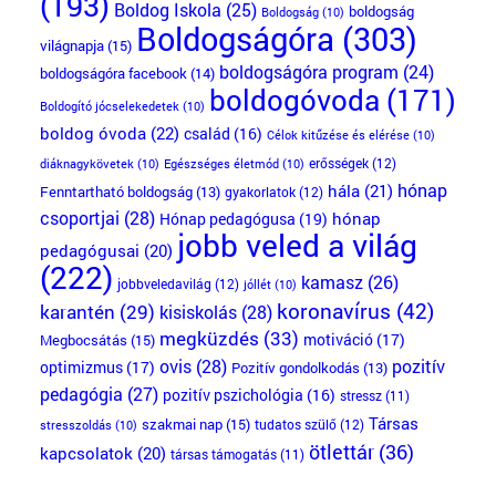
(193)
Boldog Iskola
(25)
boldogság
Boldogság
(10)
Boldogságóra
(303)
világnapja
(15)
boldogságóra program
(24)
boldogságóra facebook
(14)
boldogóvoda
(171)
Boldogító jócselekedetek
(10)
boldog óvoda
(22)
család
(16)
Célok kitűzése és elérése
(10)
erősségek
(12)
diáknagykövetek
(10)
Egészséges életmód
(10)
hónap
hála
(21)
Fenntartható boldogság
(13)
gyakorlatok
(12)
csoportjai
(28)
Hónap pedagógusa
(19)
hónap
jobb veled a világ
pedagógusai
(20)
(222)
kamasz
(26)
jobbveledavilág
(12)
jóllét
(10)
koronavírus
(42)
karantén
(29)
kisiskolás
(28)
megküzdés
(33)
motiváció
(17)
Megbocsátás
(15)
ovis
(28)
pozitív
optimizmus
(17)
Pozitív gondolkodás
(13)
pedagógia
(27)
pozitív pszichológia
(16)
stressz
(11)
Társas
szakmai nap
(15)
tudatos szülő
(12)
stresszoldás
(10)
ötlettár
(36)
kapcsolatok
(20)
társas támogatás
(11)