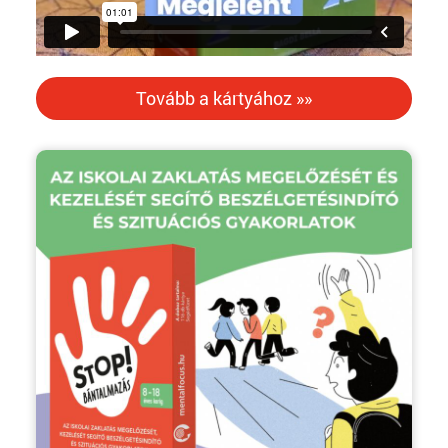
Tovább a kártyához »»