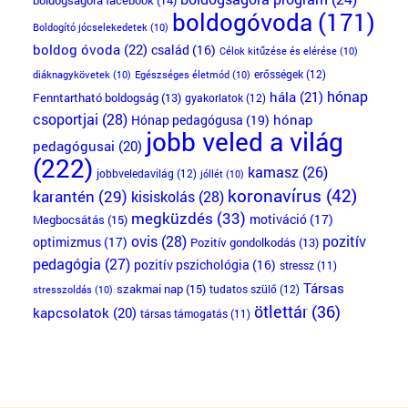
boldogóvoda
(171)
Boldogító jócselekedetek
(10)
boldog óvoda
(22)
család
(16)
Célok kitűzése és elérése
(10)
erősségek
(12)
diáknagykövetek
(10)
Egészséges életmód
(10)
hónap
hála
(21)
Fenntartható boldogság
(13)
gyakorlatok
(12)
csoportjai
(28)
Hónap pedagógusa
(19)
hónap
jobb veled a világ
pedagógusai
(20)
(222)
kamasz
(26)
jobbveledavilág
(12)
jóllét
(10)
koronavírus
(42)
karantén
(29)
kisiskolás
(28)
megküzdés
(33)
motiváció
(17)
Megbocsátás
(15)
ovis
(28)
pozitív
optimizmus
(17)
Pozitív gondolkodás
(13)
pedagógia
(27)
pozitív pszichológia
(16)
stressz
(11)
Társas
szakmai nap
(15)
tudatos szülő
(12)
stresszoldás
(10)
ötlettár
(36)
kapcsolatok
(20)
társas támogatás
(11)