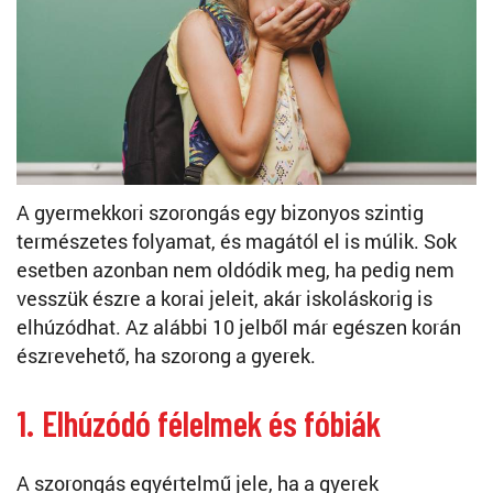
A gyermekkori szorongás egy bizonyos szintig
természetes folyamat, és magától el is múlik. Sok
esetben azonban nem oldódik meg, ha pedig nem
vesszük észre a korai jeleit, akár iskoláskorig is
elhúzódhat. Az alábbi 10 jelből már egészen korán
észrevehető, ha szorong a gyerek.
1. Elhúzódó félelmek és fóbiák
A szorongás egyértelmű jele, ha a gyerek