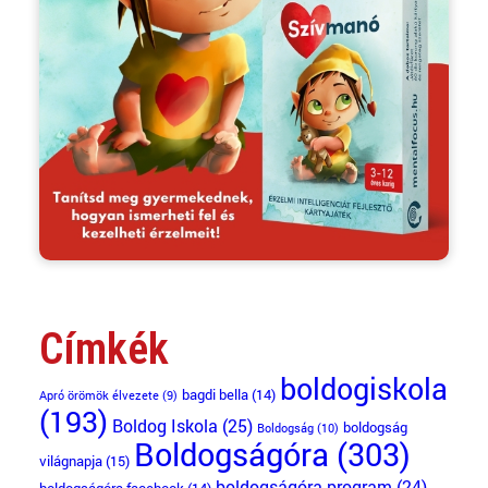
Címkék
boldogiskola
bagdi bella
(14)
Apró örömök élvezete
(9)
(193)
Boldog Iskola
(25)
boldogság
Boldogság
(10)
Boldogságóra
(303)
világnapja
(15)
boldogságóra program
(24)
boldogságóra facebook
(14)