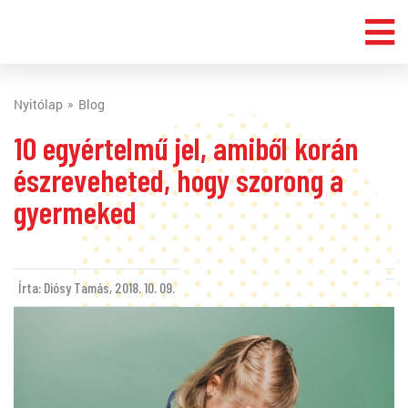
Nyitólap
Blog
10 egyértelmű jel, amiből korán
észreveheted, hogy szorong a
gyermeked
Írta: Diósy Tamás,
2018. 10. 09.