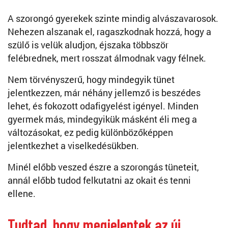
A szorongó gyerekek szinte mindig alvászavarosok.
Nehezen alszanak el, ragaszkodnak hozzá, hogy a
szülő is velük aludjon, éjszaka többször
felébrednek, mert rosszat álmodnak vagy félnek.
Nem törvényszerű, hogy mindegyik tünet
jelentkezzen, már néhány jellemző is beszédes
lehet, és fokozott odafigyelést igényel. Minden
gyermek más, mindegyikük másként éli meg a
változásokat, ez pedig különbözőképpen
jelentkezhet a viselkedésükben.
Minél előbb veszed észre a szorongás tüneteit,
annál előbb tudod felkutatni az okait és tenni
ellene.
Tudtad, hogy megjelentek az új