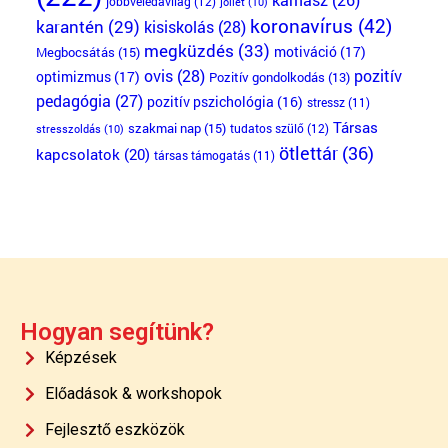
jobbveledavilág
(12)
jóllét
(10)
koronavírus
(42)
karantén
(29)
kisiskolás
(28)
megküzdés
(33)
motiváció
(17)
Megbocsátás
(15)
ovis
(28)
pozitív
optimizmus
(17)
Pozitív gondolkodás
(13)
pedagógia
(27)
pozitív pszichológia
(16)
stressz
(11)
Társas
szakmai nap
(15)
tudatos szülő
(12)
stresszoldás
(10)
ötlettár
(36)
kapcsolatok
(20)
társas támogatás
(11)
Hogyan segítünk?
Képzések
Előadások & workshopok
Fejlesztő eszközök