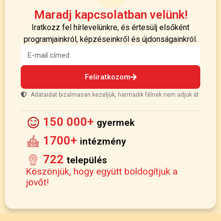
Maradj kapcsolatban velünk!
Iratkozz fel hírlevelünkre, és értesülj elsőként
programjainkról, képzéseinkről és újdonságainkról.
Feliratkozom
Adataidat bizalmasan kezeljük, harmadik félnek nem adjuk át
150 000+
gyermek
1700+
intézmény
722
település
Köszönjük, hogy együtt boldogítjuk a
jövőt!