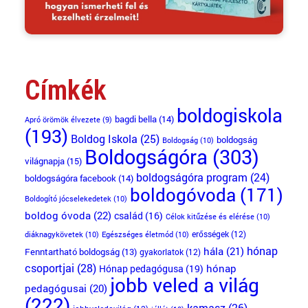
Címkék
boldogiskola
bagdi bella
(14)
Apró örömök élvezete
(9)
(193)
Boldog Iskola
(25)
boldogság
Boldogság
(10)
Boldogságóra
(303)
világnapja
(15)
boldogságóra program
(24)
boldogságóra facebook
(14)
boldogóvoda
(171)
Boldogító jócselekedetek
(10)
boldog óvoda
(22)
család
(16)
Célok kitűzése és elérése
(10)
erősségek
(12)
diáknagykövetek
(10)
Egészséges életmód
(10)
hónap
hála
(21)
Fenntartható boldogság
(13)
gyakorlatok
(12)
csoportjai
(28)
Hónap pedagógusa
(19)
hónap
jobb veled a világ
pedagógusai
(20)
(222)
kamasz
(26)