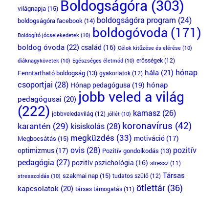
Boldogságóra
(303)
világnapja
(15)
boldogságóra program
(24)
boldogságóra facebook
(14)
boldogóvoda
(171)
Boldogító jócselekedetek
(10)
boldog óvoda
(22)
család
(16)
Célok kitűzése és elérése
(10)
erősségek
(12)
diáknagykövetek
(10)
Egészséges életmód
(10)
hónap
hála
(21)
Fenntartható boldogság
(13)
gyakorlatok
(12)
csoportjai
(28)
Hónap pedagógusa
(19)
hónap
jobb veled a világ
pedagógusai
(20)
(222)
kamasz
(26)
jobbveledavilág
(12)
jóllét
(10)
koronavírus
(42)
karantén
(29)
kisiskolás
(28)
megküzdés
(33)
motiváció
(17)
Megbocsátás
(15)
ovis
(28)
pozitív
optimizmus
(17)
Pozitív gondolkodás
(13)
pedagógia
(27)
pozitív pszichológia
(16)
stressz
(11)
Társas
szakmai nap
(15)
tudatos szülő
(12)
stresszoldás
(10)
ötlettár
(36)
kapcsolatok
(20)
társas támogatás
(11)