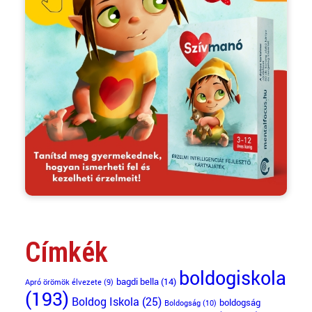
Címkék
boldogiskola
bagdi bella
(14)
Apró örömök élvezete
(9)
(193)
Boldog Iskola
(25)
boldogság
Boldogság
(10)