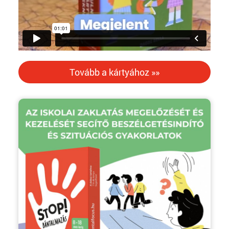
Tovább a kártyához »»