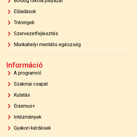
Boldog Iskola pályázat
Előadások
Tréningek
Szervezetfejlesztés
Munkahelyi mentális egészség
Információ
A programról
Szakmai csapat
Kutatás
Erasmus+
Intézmények
Gyakori kérdések