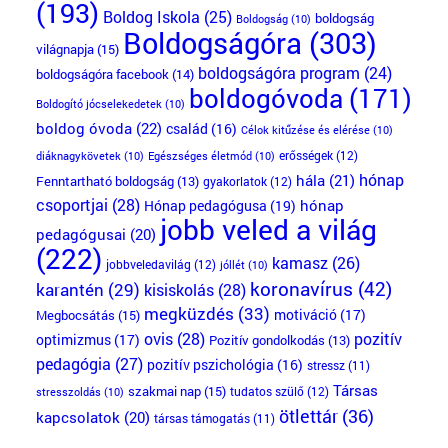
(193)
Boldog Iskola
(25)
boldogság
Boldogság
(10)
Boldogságóra
(303)
világnapja
(15)
boldogságóra program
(24)
boldogságóra facebook
(14)
boldogóvoda
(171)
Boldogító jócselekedetek
(10)
boldog óvoda
(22)
család
(16)
Célok kitűzése és elérése
(10)
erősségek
(12)
diáknagykövetek
(10)
Egészséges életmód
(10)
hónap
hála
(21)
Fenntartható boldogság
(13)
gyakorlatok
(12)
csoportjai
(28)
Hónap pedagógusa
(19)
hónap
jobb veled a világ
pedagógusai
(20)
(222)
kamasz
(26)
jobbveledavilág
(12)
jóllét
(10)
koronavírus
(42)
karantén
(29)
kisiskolás
(28)
megküzdés
(33)
motiváció
(17)
Megbocsátás
(15)
ovis
(28)
pozitív
optimizmus
(17)
Pozitív gondolkodás
(13)
pedagógia
(27)
pozitív pszichológia
(16)
stressz
(11)
Társas
szakmai nap
(15)
tudatos szülő
(12)
stresszoldás
(10)
ötlettár
(36)
kapcsolatok
(20)
társas támogatás
(11)