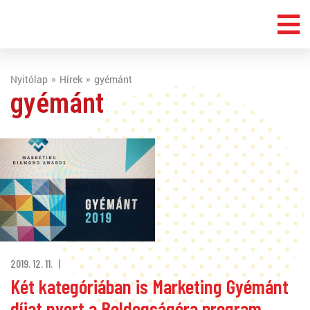
Nyitólap
Hírek
gyémánt
gyémánt
2019. 12. 11.
Két kategóriában is Marketing Gyémánt
díjat nyert a Boldogságóra program