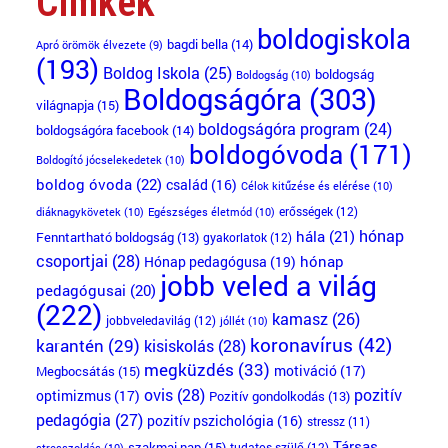
Címkék
boldogiskola
bagdi bella
(14)
Apró örömök élvezete
(9)
(193)
Boldog Iskola
(25)
boldogság
Boldogság
(10)
Boldogságóra
(303)
világnapja
(15)
boldogságóra program
(24)
boldogságóra facebook
(14)
boldogóvoda
(171)
Boldogító jócselekedetek
(10)
boldog óvoda
(22)
család
(16)
Célok kitűzése és elérése
(10)
erősségek
(12)
diáknagykövetek
(10)
Egészséges életmód
(10)
hónap
hála
(21)
Fenntartható boldogság
(13)
gyakorlatok
(12)
csoportjai
(28)
Hónap pedagógusa
(19)
hónap
jobb veled a világ
pedagógusai
(20)
(222)
kamasz
(26)
jobbveledavilág
(12)
jóllét
(10)
koronavírus
(42)
karantén
(29)
kisiskolás
(28)
megküzdés
(33)
motiváció
(17)
Megbocsátás
(15)
ovis
(28)
pozitív
optimizmus
(17)
Pozitív gondolkodás
(13)
pedagógia
(27)
pozitív pszichológia
(16)
stressz
(11)
Társas
szakmai nap
(15)
tudatos szülő
(12)
stresszoldás
(10)