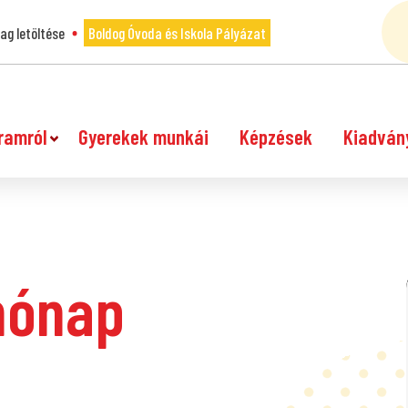
g letöltése
Boldog Óvoda és Iskola Pályázat
ramról
Gyerekek munkái
Képzések
Kiadván
 hónap