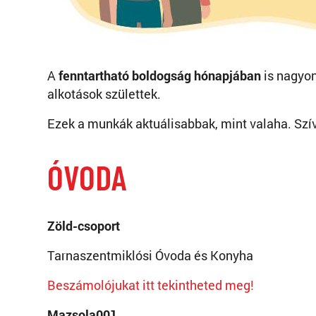
A
fenntartható boldogság hónapjában
is nagyon
alkotások születtek.
Ezek a munkák aktuálisabbak, mint valaha. Szí
ÓVODA
Zöld-csoport
Tarnaszentmiklósi Óvoda és Konyha
Beszámolójukat itt tekintheted meg!
Mazsola001