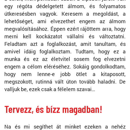
egy régóta dédelgetett álmom, és folyamatos
útkeresésben vagyok. Keresem a megoldást, a
lehetőséget, ami elvezethet engem az álmom
megvalósításához. Éppen ezért rájöttem arra, hogy
merni kell kockázatot vállalni és változtatni.
Feladtam azt a foglalkozást, amit tanultam, és
amivel idáig foglalkoztam. Tudtam, hogy ez a
munka és ez az életvitel sosem fog elvezetni
engem a célom eléréséhez. Sokáig gondolkodtam,
hogy nem lenne-e jobb ötlet a kitaposott,
megszokott, rutinná vált úton tovább haladni. De
valljuk be, ezek csak a félelem szavai…
Tervezz, és bízz magadban!
Na és mi segíthet át minket ezeken a nehéz