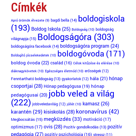
Címkék
boldogiskola
bagdi bella
(14)
Apró örömök élvezete
(9)
(193)
Boldog Iskola
(25)
boldogság
Boldogság
(10)
Boldogságóra
(303)
világnapja
(15)
boldogságóra program
(24)
boldogságóra facebook
(14)
boldogóvoda
(171)
Boldogító jócselekedetek
(10)
boldog óvoda
(22)
család
(16)
Célok kitűzése és elérése
(10)
erősségek
(12)
diáknagykövetek
(10)
Egészséges életmód
(10)
hónap
hála
(21)
Fenntartható boldogság
(13)
gyakorlatok
(12)
csoportjai
(28)
Hónap pedagógusa
(19)
hónap
jobb veled a világ
pedagógusai
(20)
(222)
kamasz
(26)
jobbveledavilág
(12)
jóllét
(10)
koronavírus
(42)
karantén
(29)
kisiskolás
(28)
megküzdés
(33)
motiváció
(17)
Megbocsátás
(15)
ovis
(28)
pozitív
optimizmus
(17)
Pozitív gondolkodás
(13)
pedagógia
(27)
pozitív pszichológia
(16)
stressz
(11)