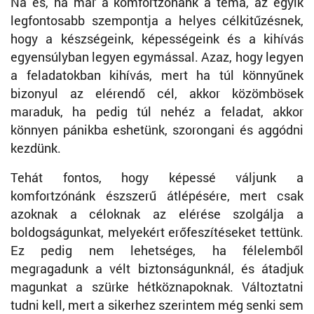
Na és, ha már a komfortzónánk a téma, az egyik
legfontosabb szempontja a helyes célkitűzésnek,
hogy a készségeink, képességeink és a kihívás
egyensúlyban legyen egymással. Azaz, hogy legyen
a feladatokban kihívás, mert ha túl könnyűnek
bizonyul az elérendő cél, akkor közömbösek
maraduk, ha pedig túl nehéz a feladat, akkor
könnyen pánikba eshetünk, szorongani és aggódni
kezdünk.
Tehát fontos, hogy képessé váljunk a
komfortzónánk észszerű átlépésére, mert csak
azoknak a céloknak az elérése szolgálja a
boldogságunkat, melyekért erőfeszítéseket tettünk.
Ez pedig nem lehetséges, ha félelemből
megragadunk a vélt biztonságunknál, és átadjuk
magunkat a szürke hétköznapoknak. Változtatni
tudni kell, mert a sikerhez szerintem még senki sem