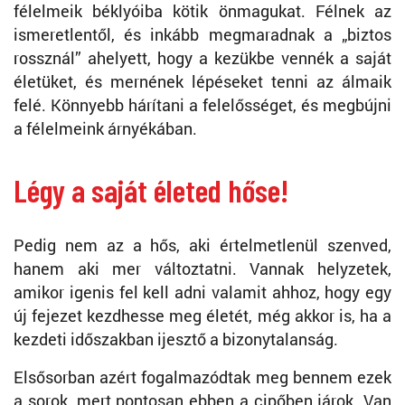
félelmeik béklyóiba kötik önmagukat. Félnek az
ismeretlentől, és inkább megmaradnak a „biztos
rossznál” ahelyett, hogy a kezükbe vennék a saját
életüket, és mernének lépéseket tenni az álmaik
felé. Könnyebb hárítani a felelősséget, és megbújni
a félelmeink árnyékában.
Légy a saját életed hőse!
Pedig nem az a hős, aki értelmetlenül szenved,
hanem aki mer változtatni. Vannak helyzetek,
amikor igenis fel kell adni valamit ahhoz, hogy egy
új fejezet kezdhesse meg életét, még akkor is, ha a
kezdeti időszakban ijesztő a bizonytalanság.
Elsősorban azért fogalmazódtak meg bennem ezek
a sorok, mert pontosan ebben a cipőben járok. Van