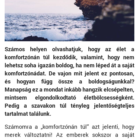
Számos helyen olvashatjuk, hogy az élet a
komfortzónán túl kezdődik, valamint, hogy nem
lehetsz soha igazán boldog, ha nem léped át a saját
komfortzónádat. De vajon mit jelent ez pontosan,
és hogyan függ össze a boldogságunkkal?
Manapság ez a mondat inkább hangzik elcsépelten,
mintsem elgondolkodtató életbölcsességként.
Pedig a szavakon túl tényleg jelentőségteljes
tartalmat találunk.
Számomra a „komfortzónán túl” azt jelenti, hogy
merek változtatni! Az emberek sokszor a saját