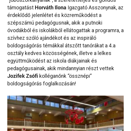
Horváth Ilona
támogatást
Igazgató Asszonynak, az
érdeklődő jelenlétet és közreműködést a
szépszámú pedagógusnak, akik a putnoki
óvodákból és iskolákból ellátogattak a programra, a
szívhez szóló ajándékot és az inspiráló
boldogságórás témákkal átszőtt tanórákat a 4.a
osztály kedves közösségének, illetve a lelkes
együttműködést az iskola diákjainak és
pedagógusainak, akik mindannyian részt vettek
Jozifek Zsófi
kolléganőnk “össznépi”
boldogságórás foglalkozásán!