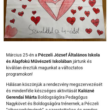
Péczeli József Általános Iskola
Március 25-én a
és Alapfokú Művészeti Iskolában
jártunk és
kiválóan éreztük magunkat a változtatos
programokon!
Hálásan köszönjük a rendezvény megszervezését
Kalózné
és mindenféle készséges aktivitását
Gerendai Márta
Boldogságóra Pedagógus
Nagykövet és Boldogságóra trénernek, a Péczeli
“jóboszorkányának”, a szeretetteljes és gondos