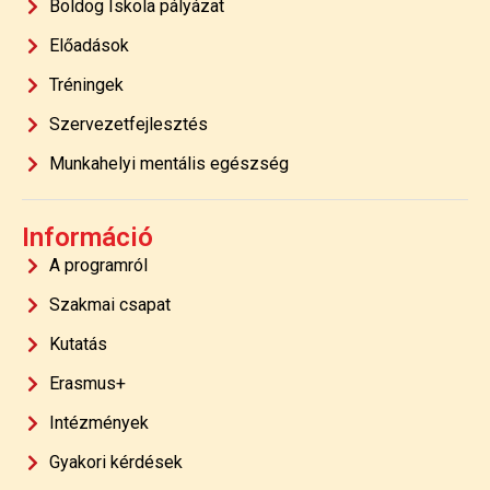
Boldog Iskola pályázat
Előadások
Tréningek
Szervezetfejlesztés
Munkahelyi mentális egészség
Információ
A programról
Szakmai csapat
Kutatás
Erasmus+
Intézmények
Gyakori kérdések