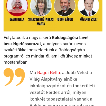
Folytatódik a nagy sikerű
Boldogságóra Live!
beszélgetéssorozat,
amelynek során neves
szakértőkkel beszélgetünk a Boldogságóra
programról és mindarról, ami körülvesz minket
mostanában.
Ma
Bagdi Bella
, a Jobb Veled a
Világ Alapítvány elnöke
iskolaigazgatókat és tankerületi
vezetőt kérdez arról, milyen
konkrét tapasztalatai vannak a
Boldogságóra programról és mit