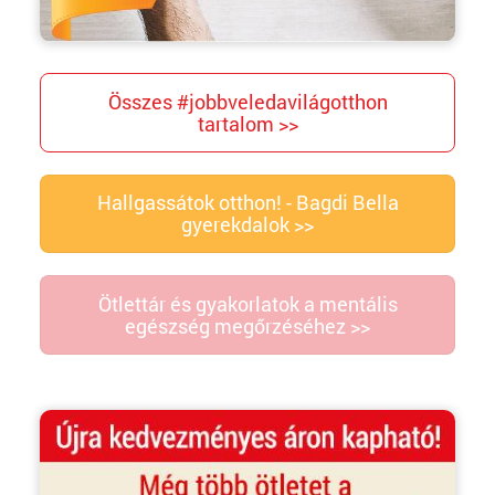
Összes #jobbveledavilágotthon
tartalom >>
Hallgassátok otthon! - Bagdi Bella
gyerekdalok >>
Ötlettár és gyakorlatok a mentális
egészség megőrzéséhez >>