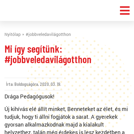
Nyitólap
#jobbveledavilágotthon
Mi így segítünk:
#jobbveledavilágotthon
Írta: Boldogságóra,
2020. 03. 19.
Drága Pedagógusok!
Új kihívás elé állít minket, Benneteket az élet, és mi
tudjuk, hogy ti állni fogjátok a sarat. A gyerekek
gyorsan alkalmazkodnak majd a kialakult
helyzethez, talán még érdekes is lesz kezdetben a