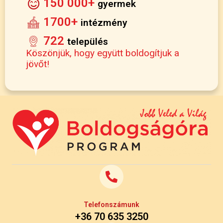
150 000+
gyermek
1700+
intézmény
722
település
Köszönjük, hogy együtt boldogítjuk a
jövőt!
Telefonszámunk
+36 70 635 3250