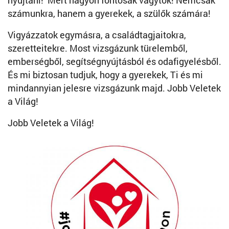
nyújtani! Mert nagyon fontosak vagytok! Nemcsak
számunkra, hanem a gyerekek, a szülők számára!
Vigyázzatok egymásra, a családtagjaitokra,
szeretteitekre. Most vizsgázunk türelemből,
emberségből, segítségnyújtásból és odafigyelésből.
És mi biztosan tudjuk, hogy a gyerekek, Ti és mi
mindannyian jelesre vizsgázunk majd. Jobb Veletek
a Világ!
Jobb Veletek a Világ!