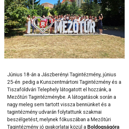
Június 18-án a Jászberényi Tagintézmény, június
25-én pedig a Kunszentmártoni Tagintézmény és a
Tiszaföldvári Telephely látogatott el hozzánk, a
Mezőtúri Tagintézménybe. A látogatások során a
nagy meleg sem tartott vissza bennünket és a
tagintézmény udvarán folytattunk szakmai
beszélgetést, melynek fókuszában a Mezőtúri
Boldogságóra
Tagintézmény jó gyakorlatai közül a