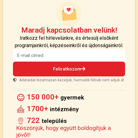
Maradj kapcsolatban velünk!
Iratkozz fel hírlevelünkre, és értesülj elsőként
programjainkról, képzéseinkről és újdonságainkról.
Feliratkozom
Adataidat bizalmasan kezeljük, harmadik félnek nem adjuk át
150 000+
gyermek
1700+
intézmény
722
település
Köszönjük, hogy együtt boldogítjuk a
jövőt!