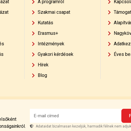
yázat
A programról
Kapcsol
ázat
Szakmai csapat
Támoga
Kutatás
Alapítvá
Erasmus+
Nagyköv
és
Intézmények
Adatkeze
is
Gyakori kérdések
Éves be
Hírek
Blog
 elsőként
onságainkról.
Adataidat bizalmasan kezeljük, harmadik félnek nem adjuk