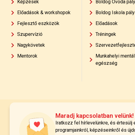
Képzések
Boldog Óvoda pál
Előadások & workshopok
Boldog Iskola pály
Fejlesztő eszközök
Előadások
Szupervízió
Tréningek
Nagykövetek
Szervezetfejleszt
Mentorok
Munkahelyi mentál
egészség
Maradj kapcsolatban velünk!
Iratkozz fel hírlevelünkre, és értesülj
programjainkról, képzéseinkről és újd