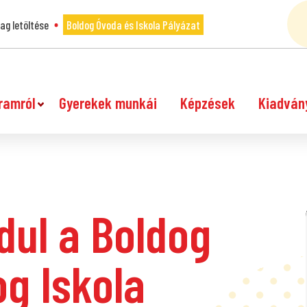
g letöltése
Boldog Óvoda és Iskola Pályázat
ramról
Gyerekek munkái
Képzések
Kiadván
ndul a Boldog
g Iskola