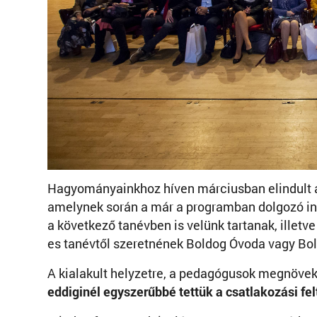
Hagyományainkhoz híven márciusban elindult a
amelynek során a már a programban dolgozó i
a következő tanévben is velünk tartanak, illetve
es tanévtől szeretnének Boldog Óvoda vagy Bold
A kialakult helyzetre, a pedagógusok megnöveke
eddiginél egyszerűbbé tettük a csatlakozási fel