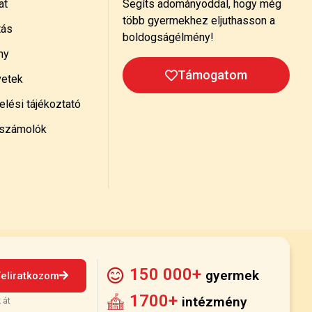
at
Segíts adományoddal, hogy még
több gyermekhez eljuthasson a
tás
boldogságélmény!
ny
Támogatom
etek
lési tájékoztató
számolók
150 000+
gyermek
Feliratkozom
1700+
intézmény
 át