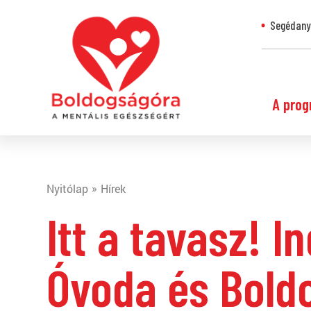
Segédanya
A prog
Nyitólap
Hírek
Itt a tavasz! I
Óvoda és Boldo