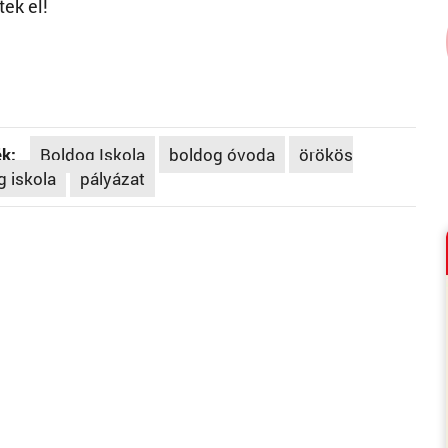
tek el!
k:
Boldog Iskola
boldog óvoda
örökös
g iskola
pályázat