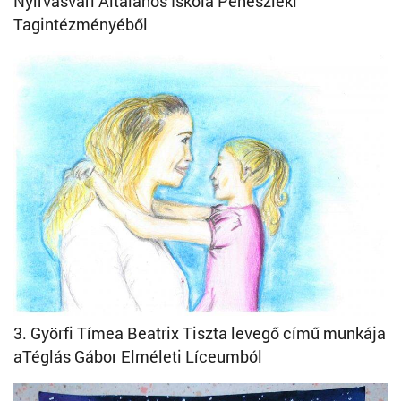
Nyírvasvári Általános Iskola Penészleki
Tagintézményéből
3. Györfi Tímea Beatrix Tiszta levegő című munkája
aTéglás Gábor Elméleti Líceumból