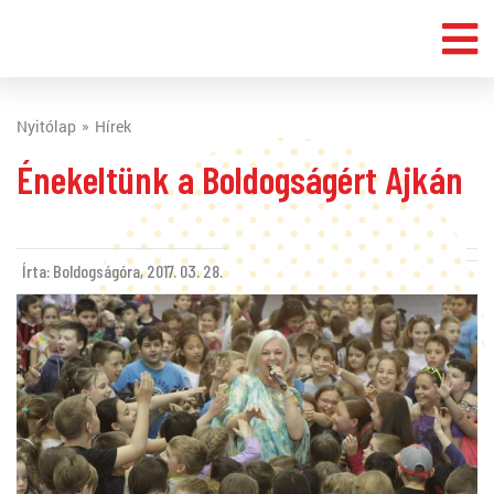
Nyitólap
Hírek
Énekeltünk a Boldogságért Ajkán
Írta: Boldogságóra,
2017. 03. 28.