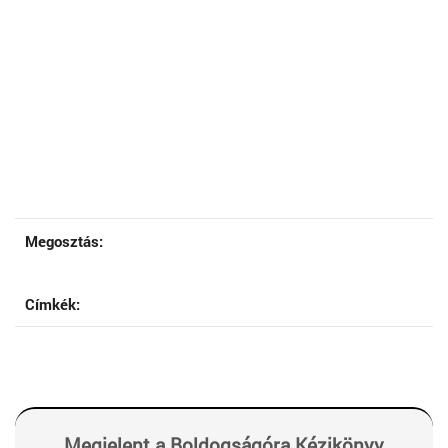
Megosztás:
Címkék:
Megjelent a Boldogságóra Kézikönyv