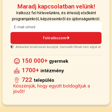
Maradj kapcsolatban velünk!
Iratkozz fel hírlevelünkre, és értesülj elsőként
programjainkról, képzéseinkről és újdonságainkról.
Feliratkozom
Adataidat bizalmasan kezeljük, harmadik félnek nem adjuk át
150 000+
gyermek
1700+
intézmény
722
település
Köszönjük, hogy együtt boldogítjuk a
jövőt!