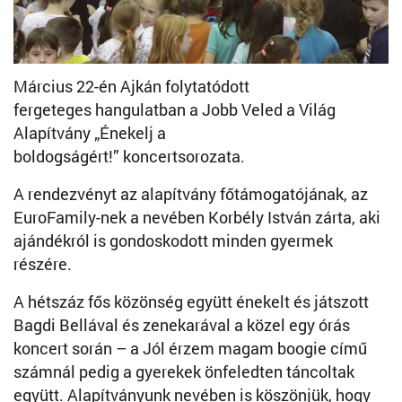
Március 22-én Ajkán folytatódott
fergeteges hangulatban a Jobb Veled a Világ
Alapítvány „Énekelj a
boldogságért!” koncertsorozata.
A rendezvényt az alapítvány főtámogatójának, az
EuroFamily-nek a nevében Korbély István zárta, aki
ajándékról is gondoskodott minden gyermek
részére.
A hétszáz fős közönség együtt énekelt és játszott
Bagdi Bellával és zenekarával a közel egy órás
koncert során – a Jól érzem magam boogie című
számnál pedig a gyerekek önfeledten táncoltak
együtt. Alapítványunk nevében is köszönjük, hogy