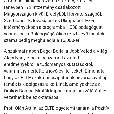
A Boldog Iskola hálózathoz a 2016/2017-es
tanévben 173 intzémény csatlakozott
Magyországon kívül Erdélyből, Horvátországból,
Szerbiából, Szlovákiából és Ukrajnából. Ezen
intézményekben a programba 1.038 pedagógust
vonnak be, a Boldogságórákon részt vevő tanulók
száma pedig meghaladja a 16.000-et.
A szakmai napon Bagdi Bella, a Jobb Veled a Világ
Alapítvány elnöke beszámolt az elért
eredményekről, a tudományos kutatásokról,
valamint ismertette a jövő évi terveket. Elmondta,
hogy az ELTE szakmai csapatának bevonásával új
témák is kidolgozásra kerülnek, amelyekhez az
Örökös Boldog Iskolák kapnak majd hozzáférést és
vezethetik be az oktatásba.
Prof. Oláh Attila, az ELTE egyetemi tanára, a Pozitív