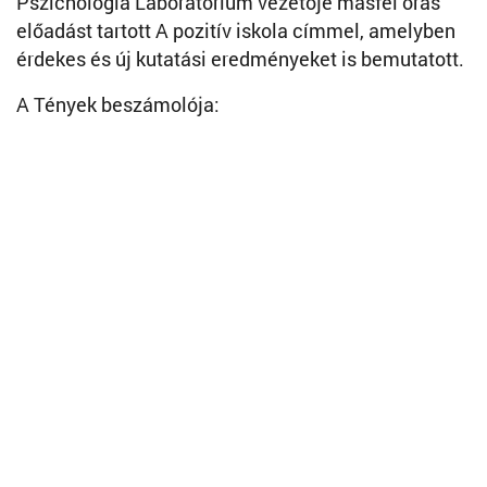
Pszichológia Laboratórium vezetője másfél órás
előadást tartott A pozitív iskola címmel, amelyben
érdekes és új kutatási eredményeket is bemutatott.
A Tények beszámolója: