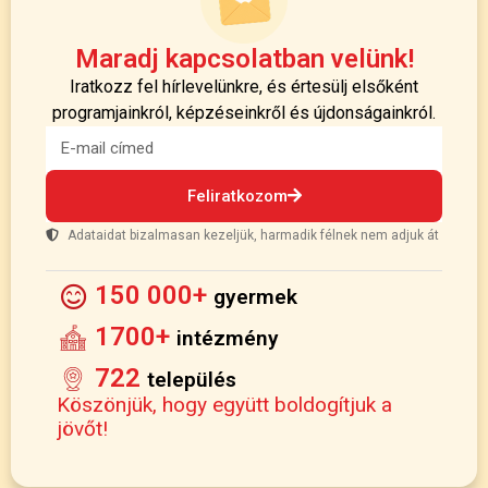
Maradj kapcsolatban velünk!
Iratkozz fel hírlevelünkre, és értesülj elsőként
programjainkról, képzéseinkről és újdonságainkról.
Feliratkozom
Adataidat bizalmasan kezeljük, harmadik félnek nem adjuk át
150 000+
gyermek
1700+
intézmény
722
település
Köszönjük, hogy együtt boldogítjuk a
jövőt!