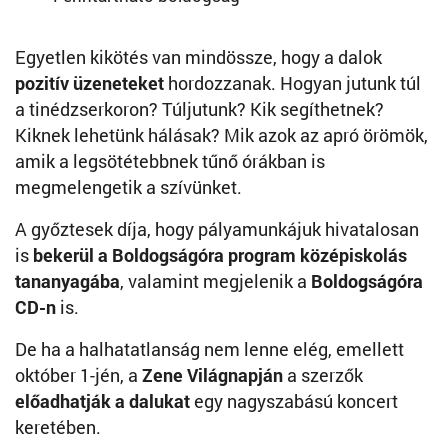
Egyetlen kikötés van mindössze, hogy a dalok
pozitív üzeneteket
hordozzanak. Hogyan jutunk túl
a tinédzserkoron? Túljutunk? Kik segíthetnek?
Kiknek lehetünk hálásak? Mik azok az apró örömök,
amik a legsötétebbnek tűnő órákban is
megmelengetik a szívünket.
A győztesek díja, hogy pályamunkájuk hivatalosan
is
bekerül a Boldogságóra program középiskolás
tananyagába
, valamint megjelenik a
Boldogságóra
CD-n
is.
De ha a halhatatlanság nem lenne elég, emellett
október 1-jén, a
Zene Világnapján
a szerzők
előadhatják a dalukat
egy nagyszabású koncert
keretében.