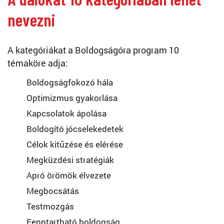
nevezni
A kategóriákat a Boldogságóra program 10
témaköre adja:
Boldogságfokozó hála
Optimizmus gyakorlása
Kapcsolatok ápolása
Boldogító jócselekedetek
Célok kitűzése és elérése
Megküzdési stratégiák
Apró örömök élvezete
Megbocsátás
Testmozgás
Fenntartható boldogság