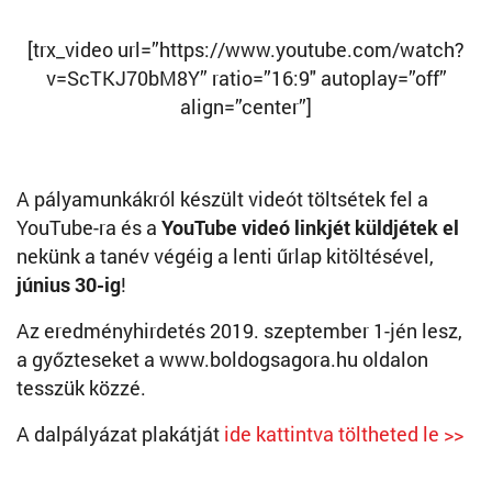
[trx_video url=”https://www.youtube.com/watch?
v=ScTKJ70bM8Y” ratio=”16:9″ autoplay=”off”
align=”center”]
A pályamunkákról készült videót töltsétek fel a
YouTube-ra és a
YouTube videó linkjét küldjétek el
nekünk a tanév végéig a lenti űrlap kitöltésével,
június 30-ig
!
Az eredményhirdetés 2019. szeptember 1-jén lesz,
a győzteseket a www.boldogsagora.hu oldalon
tesszük közzé.
A dalpályázat plakátját
ide kattintva töltheted le >>