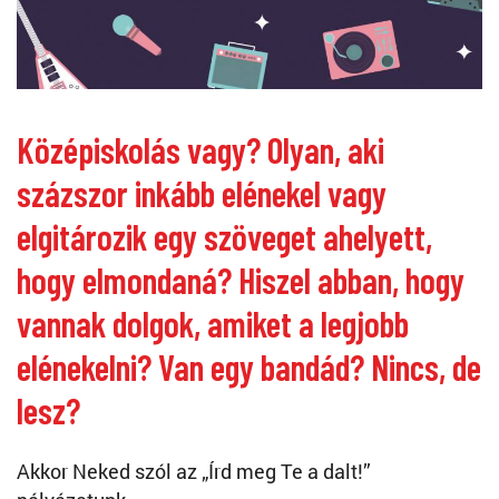
Középiskolás vagy? Olyan, aki
százszor inkább elénekel vagy
elgitározik egy szöveget ahelyett,
hogy elmondaná? Hiszel abban, hogy
vannak dolgok, amiket a legjobb
elénekelni? Van egy bandád? Nincs, de
lesz?
Akkor Neked szól az „Írd meg Te a dalt!”