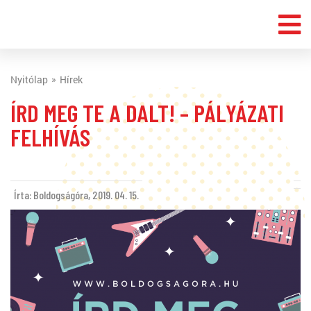
Nyitólap
Hírek
ÍRD MEG TE A DALT! – PÁLYÁZATI
FELHÍVÁS
Írta: Boldogságóra,
2019. 04. 15.