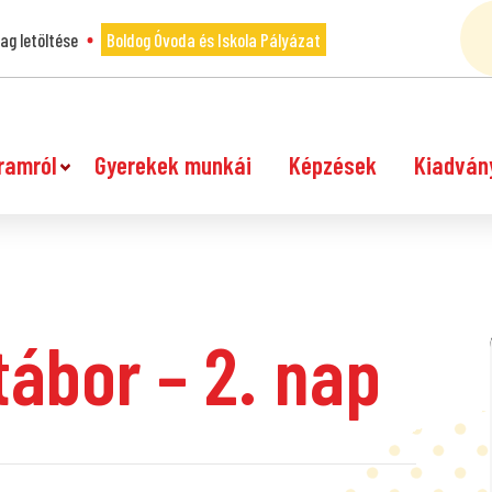
g letöltése
Boldog Óvoda és Iskola Pályázat
ramról
Gyerekek munkái
Képzések
Kiadván
ábor – 2. nap