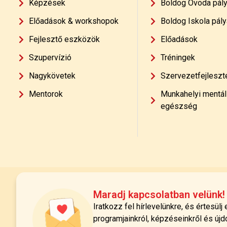
Képzések
Boldog Óvoda pál
Előadások & workshopok
Boldog Iskola pály
Fejlesztő eszközök
Előadások
Szupervízió
Tréningek
Nagykövetek
Szervezetfejleszt
Mentorok
Munkahelyi mentál
egészség
Maradj kapcsolatban velünk!
Iratkozz fel hírlevelünkre, és értesülj
programjainkról, képzéseinkről és újd