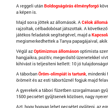
A reggeli után
Boldogságórás élményforgó
köve
a képen is.
Majd sorra jöttek az állomások. A
Célok állomá
rajzoltak, célbadobósat játszottak. A következ
játékos feladatok segítségével, majd a
Kapcsol
megismerkedhettek a Tanya papagájaival, akik k
Végül az
Optimizmus állomáson
optimista szem
hangjaikra, pozitív, megerősítő üzenetekkel ví
kihívást is teljesíteni kellett: 10 jó tulajdonság
A táborban
Öröm-olimpiát is tartunk
, mindenki 
örömeit és az esti tábortűznél fogjuk majd felav
A gyerekek a tábori füzetben szorgalmasan gyű
1500 pecsétet gyűjtsenek közösen, nagy nyere
Azt, hogy hogyan lehet pecsétet gyűjteni, az eg