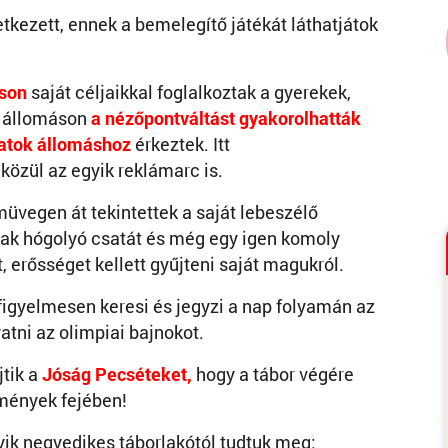
tkezett, ennek a bemelegítő játékát láthatjátok
son
saját céljaikkal foglalkoztak a gyerekek,
ő állomáson
a nézőpontváltást gyakorolhatták
atok állomáshoz
érkeztek. Itt
özül az egyik reklámarc is.
üvegen át tekintettek a saját lebeszélő
vtak hógolyó csatát és még egy igen komoly
ot, erősséget kellett gyűjteni saját magukról.
figyelmesen keresi és jegyzi a nap folyamán az
atni az olimpiai bajnokot.
jtik a
Jóság Pecséteket,
hogy a tábor végére
mények fejében!
yik negyedikes táborlakótól tudtuk meg: