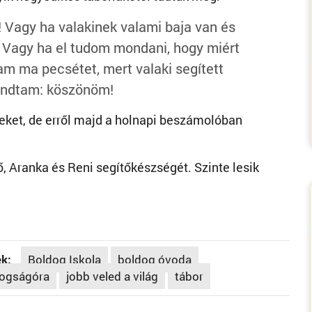
! Vagy ha valakinek valami baja van és
. Vagy ha el tudom mondani, hogy miért
am ma pecsétet, mert valaki segített
ondtam: köszönöm!
eket, de erről majd a holnapi beszámolóban
, Aranka és Reni segítőkészségét. Szinte lesik
k:
Boldog Iskola
boldog óvoda
ogságóra
jobb veled a világ
tábor