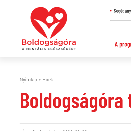
Segédanya
A prog
Nyitólap
Hírek
Boldogságóra t