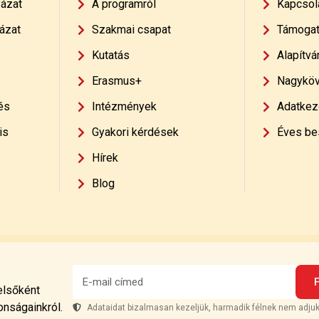
yázat
A programról
Kapcsol
ázat
Szakmai csapat
Támoga
Kutatás
Alapítvá
Erasmus+
Nagyköv
és
Intézmények
Adatkeze
is
Gyakori kérdések
Éves be
Hírek
Blog
 elsőként
onságainkról.
Adataidat bizalmasan kezeljük, harmadik félnek nem adjuk