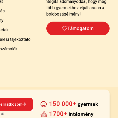
at
Segíts adományoddal, hogy még
több gyermekhez eljuthasson a
tás
boldogságélmény!
ny
Támogatom
etek
lési tájékoztató
számolók
150 000+
gyermek
Feliratkozom
1700+
intézmény
 át