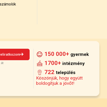
számolók
150 000+
gyermek
Feliratkozom
1700+
intézmény
 át
722
település
Köszönjük, hogy együtt
boldogítjuk a jövőt!