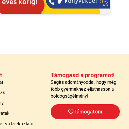
t
Támogasd a programot!
at
Segíts adományoddal, hogy még
több gyermekhez eljuthasson a
tás
boldogságélmény!
ny
Támogatom
etek
lési tájékoztató