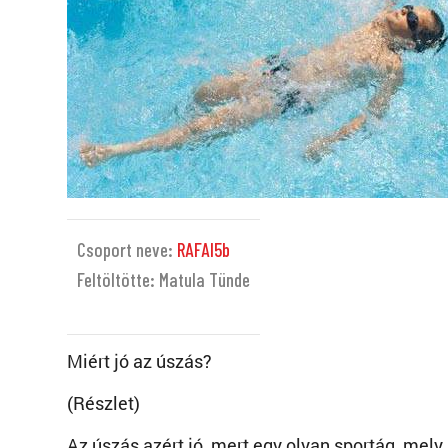
Csoport neve:
RAFAI5b
Feltöltötte: Matula Tünde
Miért jó az úszás?
(Részlet)
Az úszás azért jó, mert egy olyan sportág, mely