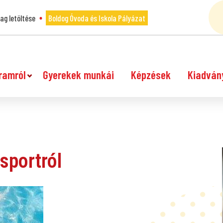
g letöltése
Boldog Óvoda és Iskola Pályázat
ramról
Gyerekek munkái
Képzések
Kiadván
sportról