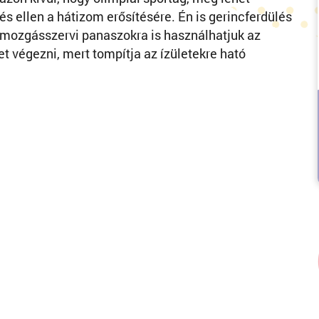
lés ellen a hátizom erősítésére. Én is gerincferdülés
 mozgásszervi panaszokra is használhatjuk az
et végezni, mert tompítja az ízületekre ható