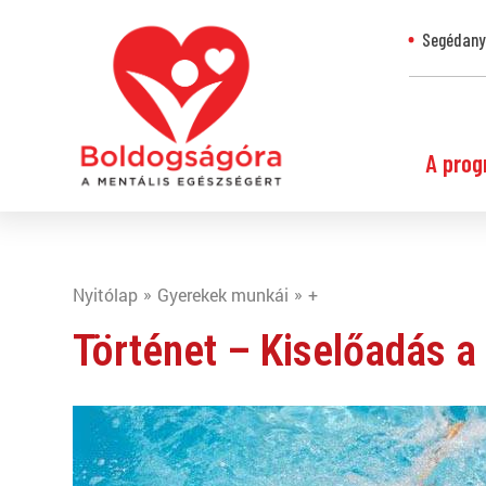
Segédanya
A prog
Nyitólap
Gyerekek munkái
+
Történet – Kiselőadás a 