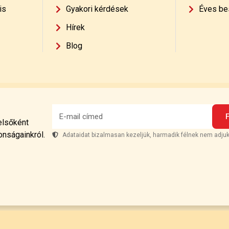
is
Gyakori kérdések
Éves be
Hírek
Blog
 elsőként
onságainkról.
Adataidat bizalmasan kezeljük, harmadik félnek nem adjuk