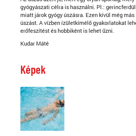
gyógyászati célra is használni. Pl.: gerincferdü
miatt járok gyógy úszásra. Ezen kívül még más
úszást. A vízben ízületkímélő gyakorlatokat leh
erőfeszítést és hobbiként is lehet űzni.
Kudar Máté
Képek