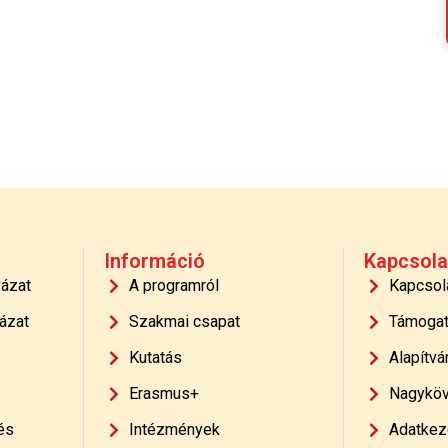
Információ
Kapcsola
yázat
A programról
Kapcsol
ázat
Szakmai csapat
Támoga
Kutatás
Alapítvá
Erasmus+
Nagyköv
és
Intézmények
Adatkeze