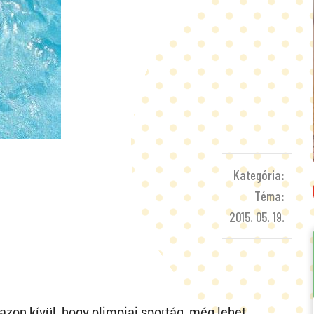
Kategória:
Téma:
2015. 05. 19.
 azon kívül, hogy olimpiai sportág, még lehet