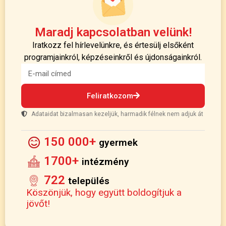
Maradj kapcsolatban velünk!
Iratkozz fel hírlevelünkre, és értesülj elsőként
programjainkról, képzéseinkről és újdonságainkról.
Feliratkozom
Adataidat bizalmasan kezeljük, harmadik félnek nem adjuk át
150 000+
gyermek
1700+
intézmény
722
település
Köszönjük, hogy együtt boldogítjuk a
jövőt!