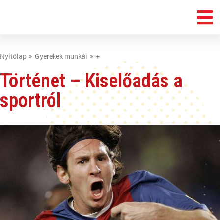
Nyitólap
Gyerekek munkái
+
Történet – Kiselőadás a
sportról