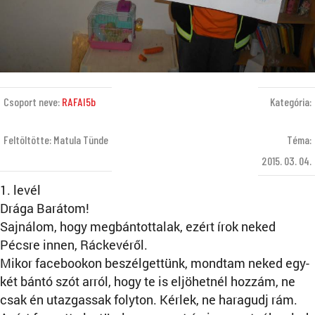
Csoport neve:
RAFAI5b
Kategória:
Feltöltötte: Matula Tünde
Téma:
2015. 03. 04.
1. levél
Drága Barátom!
Sajnálom, hogy megbántottalak, ezért írok neked
Pécsre innen, Ráckevéről.
Mikor facebookon beszélgettünk, mondtam neked egy-
két bántó szót arról, hogy te is eljöhetnél hozzám, ne
csak én utazgassak folyton. Kérlek, ne haragudj rám.