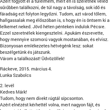
Azért fogyott el a türelmem, mert én is szeretnék veled
sűrűbben találkozni, de túl nagy a távolság, sok idő és
fáradság ezt folyton legyőzni. Tudom, azt várod tőlem,
hallgassalak meg élőszóban is, s hogy én is öntsem ki a
lelkemet neked. Jövő héten pénteken indulok Pécsre.
Ezzel szeretnélek kiengesztelni. Apukám észrevette,
hogy mennyire szomorú vagyok mostanában, és elvisz.
Bizonyosan emlékezetes hétvégénk lesz: sokat
beszélgetünk és játszunk.
Várom a találkozást! Üdvözöllek!
Ráckeve, 2015. március 4.
Lunka Szabolcs
2. levél
Kedves Márk!
Tudom, hogy nem direkt rúgtál sípcsonton.
Azért elnézést kérhettél volna, mert nagyon fájt, és