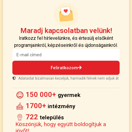
Maradj kapcsolatban velünk!
Iratkozz fel hírlevelünkre, és értesülj elsőként
programjainkról, képzéseinkről és újdonságainkról.
Feliratkozom
Adataidat bizalmasan kezeljük, harmadik félnek nem adjuk át
150 000+
gyermek
1700+
intézmény
722
település
Köszönjük, hogy együtt boldogítjuk a
jövőt!