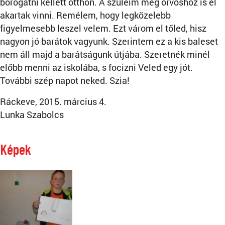
borogatni kellett otthon. A szüleim még orvoshoz is el
akartak vinni. Remélem, hogy legközelebb
figyelmesebb leszel velem. Ezt várom el tőled, hisz
nagyon jó barátok vagyunk. Szerintem ez a kis baleset
nem áll majd a barátságunk útjába. Szeretnék minél
előbb menni az iskolába, s focizni Veled egy jót.
További szép napot neked. Szia!
Ráckeve, 2015. március 4.
Lunka Szabolcs
Képek