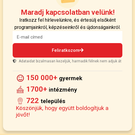
Maradj kapcsolatban velünk!
Iratkozz fel hírlevelünkre, és értesülj elsőként
programjainkról, képzéseinkről és újdonságainkról.
Feliratkozom
Adataidat bizalmasan kezeljük, harmadik félnek nem adjuk át
150 000+
gyermek
1700+
intézmény
722
település
Köszönjük, hogy együtt boldogítjuk a
jövőt!