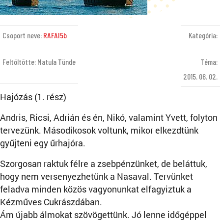
Csoport neve:
RAFAI5b
Kategória:
Feltöltötte: Matula Tünde
Téma:
2015. 06. 02.
Hajózás (1. rész)
Andris, Ricsi, Adrián és én, Nikó, valamint Yvett, folyton
tervezünk. Másodikosok voltunk, mikor elkezdtünk
gyűjteni egy űrhajóra.
Szorgosan raktuk félre a zsebpénzünket, de beláttuk,
hogy nem versenyezhetünk a Nasaval. Tervünket
feladva minden közös vagyonunkat elfagyiztuk a
Kézműves Cukrászdában.
Ám újabb álmokat szövögettünk. Jó lenne időgéppel