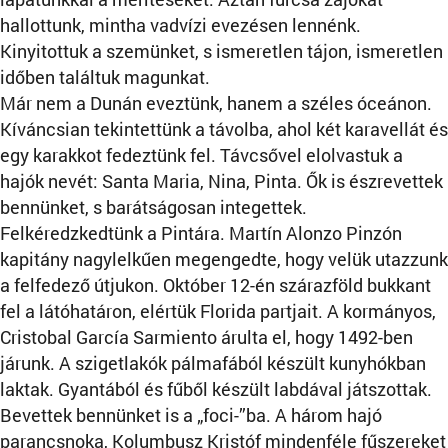
hallottunk, mintha vadvízi evezésen lennénk.
Kinyitottuk a szemünket, s ismeretlen tájon, ismeretlen
időben találtuk magunkat.
Már nem a Dunán eveztünk, hanem a széles óceánon.
Kíváncsian tekintettünk a távolba, ahol két karavellát és
egy karakkot fedeztünk fel. Távcsővel elolvastuk a
hajók nevét: Santa Maria, Nina, Pinta. Ők is észrevettek
bennünket, s barátságosan integettek.
Felkéredzkedtünk a Pintára. Martín Alonzo Pinzón
kapitány nagylelkűen megengedte, hogy velük utazzunk
a felfedező útjukon. Október 12-én szárazföld bukkant
fel a látóhatáron, elértük Florida partjait. A kormányos,
Cristobal García Sarmiento árulta el, hogy 1492-ben
járunk. A szigetlakók pálmafából készült kunyhókban
laktak. Gyantából és fűből készült labdával játszottak.
Bevettek bennünket is a „foci-”ba. A három hajó
parancsnoka, Kolumbusz Kristóf mindenféle fűszereket