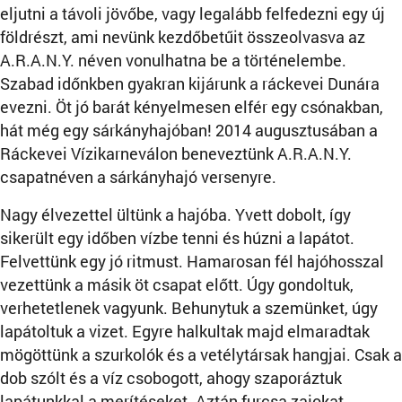
eljutni a távoli jövőbe, vagy legalább felfedezni egy új
földrészt, ami nevünk kezdőbetűit összeolvasva az
A.R.A.N.Y. néven vonulhatna be a történelembe.
Szabad időnkben gyakran kijárunk a ráckevei Dunára
evezni. Öt jó barát kényelmesen elfér egy csónakban,
hát még egy sárkányhajóban! 2014 augusztusában a
Ráckevei Vízikarneválon beneveztünk A.R.A.N.Y.
csapatnéven a sárkányhajó versenyre.
Nagy élvezettel ültünk a hajóba. Yvett dobolt, így
sikerült egy időben vízbe tenni és húzni a lapátot.
Felvettünk egy jó ritmust. Hamarosan fél hajóhosszal
vezettünk a másik öt csapat előtt. Úgy gondoltuk,
verhetetlenek vagyunk. Behunytuk a szemünket, úgy
lapátoltuk a vizet. Egyre halkultak majd elmaradtak
mögöttünk a szurkolók és a vetélytársak hangjai. Csak a
dob szólt és a víz csobogott, ahogy szaporáztuk
lapátunkkal a merítéseket. Aztán furcsa zajokat