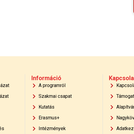
Információ
Kapcsola
yázat
A programról
Kapcsol
ázat
Szakmai csapat
Támoga
Kutatás
Alapítvá
Erasmus+
Nagyköv
és
Intézmények
Adatkeze