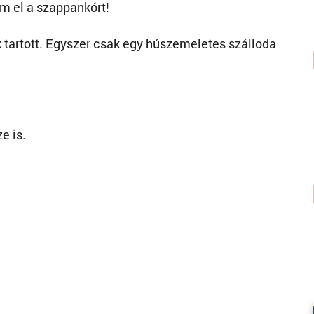
am el a szappankórt!
nk tartott. Egyszer csak egy húszemeletes szálloda
e is.