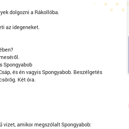
yek dolgozni a Rákollóba.
?
ti az idegeneket.
sében?
 meséről.
 és Spongyabob
 Csáp, és én vagyis Spongyabob. Beszélgetés
csörög. Két óra.
ízű vizet, amikor megszólalt Spongyabob: