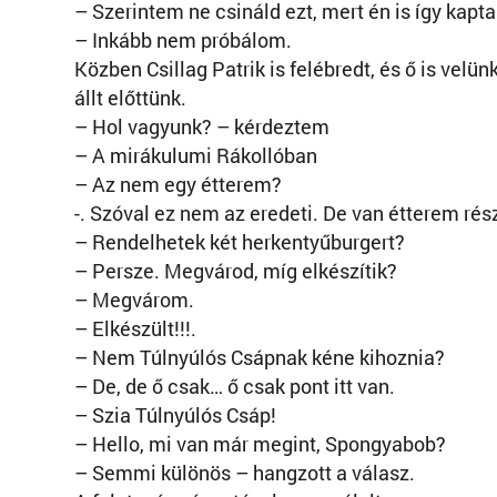
– Szerintem ne csináld ezt, mert én is így kapt
– Inkább nem próbálom.
Közben Csillag Patrik is felébredt, és ő is velü
állt előttünk.
– Hol vagyunk? – kérdeztem
– A mirákulumi Rákollóban
– Az nem egy étterem?
-. Szóval ez nem az eredeti. De van étterem rész
– Rendelhetek két herkentyűburgert?
– Persze. Megvárod, míg elkészítik?
– Megvárom.
– Elkészült!!!.
– Nem Túlnyúlós Csápnak kéne kihoznia?
– De, de ő csak… ő csak pont itt van.
– Szia Túlnyúlós Csáp!
– Hello, mi van már megint, Spongyabob?
– Semmi különös – hangzott a válasz.