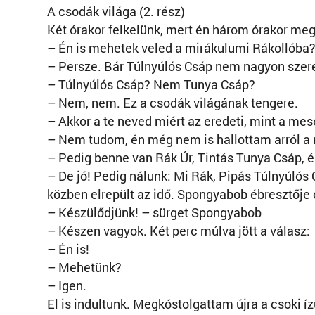
A csodák világa (2. rész)
Két órakor felkelünk, mert én három órakor meg
– Én is mehetek veled a mirákulumi Rákollóba
– Persze. Bár Túlnyúlós Csáp nem nagyon szere
– Túlnyúlós Csáp? Nem Tunya Csáp?
– Nem, nem. Ez a csodák világának tengere.
– Akkor a te neved miért az eredeti, mint a me
– Nem tudom, én még nem is hallottam arról a
– Pedig benne van Rák Úr, Tintás Tunya Csáp,
– De jó! Pedig nálunk: Mi Rák, Pipás Túlnyúlós
közben elrepült az idő. Spongyabob ébresztője 
– Készülődjünk! – sürget Spongyabob
– Készen vagyok. Két perc múlva jött a válasz:
– Én is!
– Mehetünk?
– Igen.
El is indultunk. Megkóstolgattam újra a csoki 