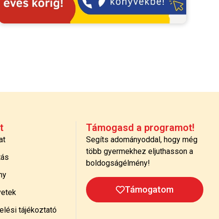
t
Támogasd a programot!
at
Segíts adományoddal, hogy még
több gyermekhez eljuthasson a
tás
boldogságélmény!
ny
Támogatom
etek
lési tájékoztató