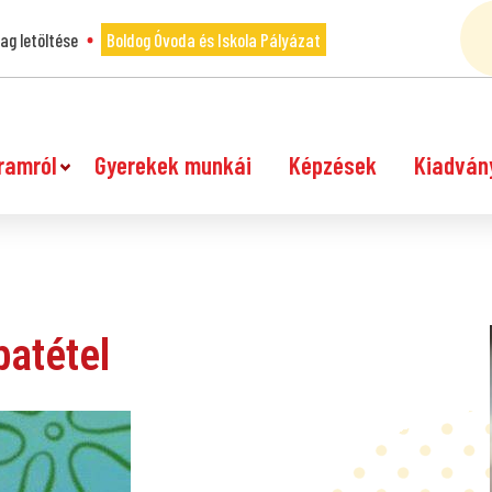
g letöltése
Boldog Óvoda és Iskola Pályázat
ramról
Gyerekek munkái
Képzések
Kiadván
batétel