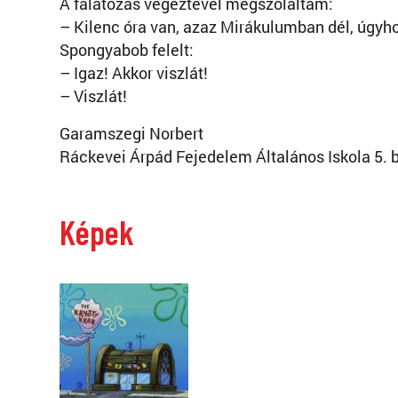
A falatozás végeztével megszólaltam:
– Kilenc óra van, azaz Mirákulumban dél, úgy
Spongyabob felelt:
– Igaz! Akkor viszlát!
– Viszlát!
Garamszegi Norbert
Ráckevei Árpád Fejedelem Általános Iskola 5. 
Képek