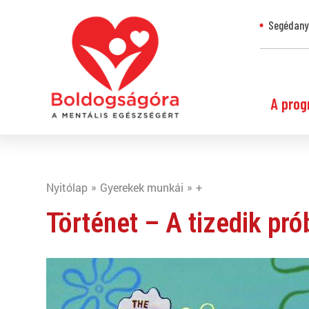
Segédanya
A prog
Nyitólap
Gyerekek munkái
+
Történet – A tizedik pró