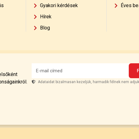
is
Gyakori kérdések
Éves be
Hírek
Blog
 elsőként
onságainkról.
Adataidat bizalmasan kezeljük, harmadik félnek nem adjuk