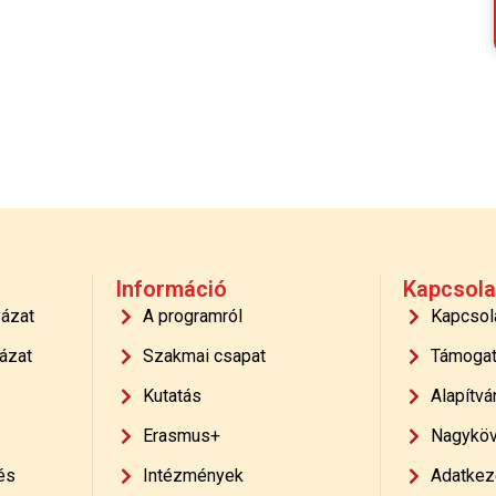
Információ
Kapcsola
yázat
A programról
Kapcsol
ázat
Szakmai csapat
Támoga
Kutatás
Alapítvá
Erasmus+
Nagyköv
és
Intézmények
Adatkeze