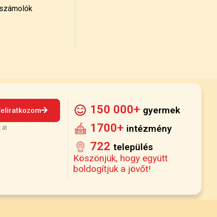
számolók
150 000+
gyermek
Feliratkozom
1700+
intézmény
 át
722
település
Köszönjük, hogy együtt
boldogítjuk a jövőt!