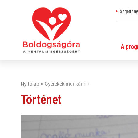
Segédanya
A prog
Nyitólap
Gyerekek munkái
+
Történet