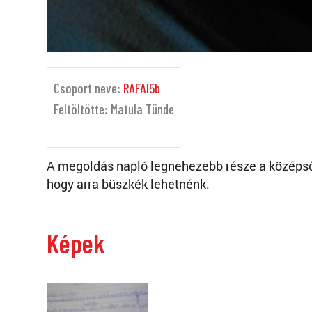
Csoport neve:
RAFAI5b
Feltöltötte: Matula Tünde
A megoldás napló legnehezebb része a középső o
hogy arra büszkék lehetnénk.
Képek