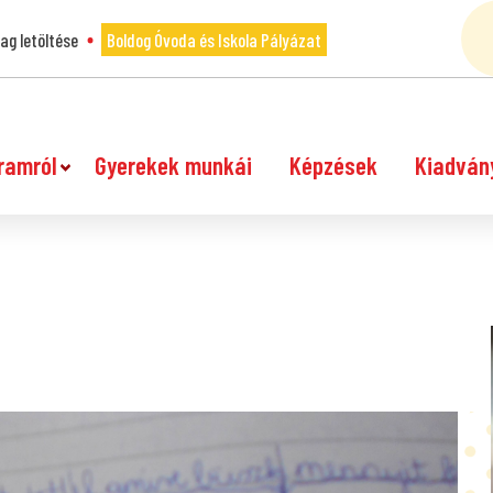
g letöltése
Boldog Óvoda és Iskola Pályázat
ramról
Gyerekek munkái
Képzések
Kiadván