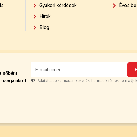
is
Gyakori kérdések
Éves be
Hírek
Blog
 elsőként
onságainkról.
Adataidat bizalmasan kezeljük, harmadik félnek nem adjuk