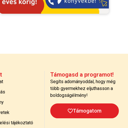
t
Támogasd a programot!
at
Segíts adományoddal, hogy még
több gyermekhez eljuthasson a
tás
boldogságélmény!
ny
Támogatom
etek
lési tájékoztató