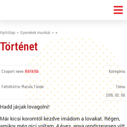
Nyitólap
Gyerekek munkái
+
Történet
Csoport neve:
RAFAI5b
Kategória:
Feltöltötte: Matula Tünde
Téma:
2015. 02. 09.
Hadd járjak lovagolni!
Már kicsi koromtól kezdve imádom a lovakat. Régen,
amikor még pici voltam, 4 éves, anya rendszeresen vitt