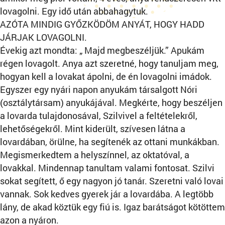
lovagolni. Egy idő után abbahagytuk.
AZÓTA MINDIG GYŐZKÖDÖM ANYÁT, HOGY HADD
JÁRJAK LOVAGOLNI.
Évekig azt mondta: „ Majd megbeszéljük.” Apukám
régen lovagolt. Anya azt szeretné, hogy tanuljam meg,
hogyan kell a lovakat ápolni, de én lovagolni imádok.
Egyszer egy nyári napon anyukám társalgott Nóri
(osztálytársam) anyukájával. Megkérte, hogy beszéljen
a lovarda tulajdonosával, Szilvivel a feltételekről,
lehetőségekről. Mint kiderült, szívesen látna a
lovardában, örülne, ha segítenék az ottani munkákban.
Megismerkedtem a helyszínnel, az oktatóval, a
lovakkal. Mindennap tanultam valami fontosat. Szilvi
sokat segített, ő egy nagyon jó tanár. Szeretni való lovai
vannak. Sok kedves gyerek jár a lovardába. A legtöbb
lány, de akad köztük egy fiú is. Igaz barátságot kötöttem
azon a nyáron.