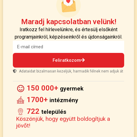
Maradj kapcsolatban velünk!
Iratkozz fel hírlevelünkre, és értesülj elsőként
programjainkról, képzéseinkről és újdonságainkról.
Feliratkozom
Adataidat bizalmasan kezeljük, harmadik félnek nem adjuk át
150 000+
gyermek
1700+
intézmény
722
település
Köszönjük, hogy együtt boldogítjuk a
jövőt!