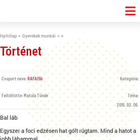
Nyitólap
Gyerekek munkái
+
Történet
Csoport neve:
RAFAI5b
Kategória:
Feltöltötte: Matula Tünde
Téma:
2015. 02. 06.
Bal láb
Egyszer a foci edzésen hat gólt rúgtam. Mind a hatot a
jobb lábammal.