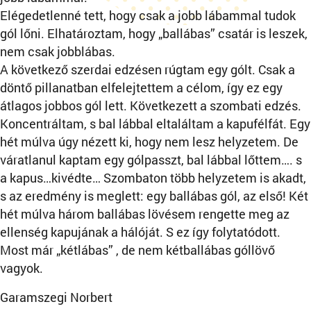
Elégedetlenné tett, hogy csak a jobb lábammal tudok
gól lőni. Elhatároztam, hogy „ballábas” csatár is leszek,
nem csak jobblábas.
A következő szerdai edzésen rúgtam egy gólt. Csak a
döntő pillanatban elfelejtettem a célom, így ez egy
átlagos jobbos gól lett. Következett a szombati edzés.
Koncentráltam, s bal lábbal eltaláltam a kapufélfát. Egy
hét múlva úgy nézett ki, hogy nem lesz helyzetem. De
váratlanul kaptam egy gólpasszt, bal lábbal lőttem…. s
a kapus…kivédte… Szombaton több helyzetem is akadt,
s az eredmény is meglett: egy ballábas gól, az első! Két
hét múlva három ballábas lövésem rengette meg az
ellenség kapujának a hálóját. S ez így folytatódott.
Most már „kétlábas” , de nem kétballábas góllövő
vagyok.
Garamszegi Norbert