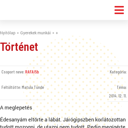
Nyitólap
Gyerekek munkái
+
Történet
Csoport neve:
RAFAI5b
Kategória:
Feltöltötte: Matula Tünde
Téma:
2014. 12. 11.
A meglepetés
Édesanyám eltörte a lábát. Járógipszben korlátozottan
tudott mozogni, de utazni nem tudott. Pedig megígérte,