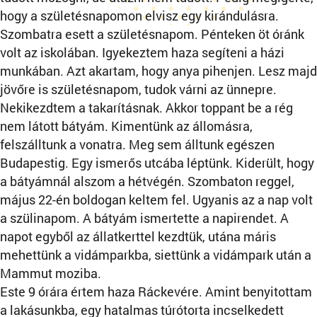
hogy a születésnapomon elvisz egy kirándulásra.
Szombatra esett a születésnapom. Pénteken öt óránk
volt az iskolában. Igyekeztem haza segíteni a házi
munkában. Azt akartam, hogy anya pihenjen. Lesz majd
jövőre is születésnapom, tudok várni az ünnepre.
Nekikezdtem a takarításnak. Akkor toppant be a rég
nem látott bátyám. Kimentünk az állomásra,
felszálltunk a vonatra. Meg sem álltunk egészen
Budapestig. Egy ismerős utcába léptünk. Kiderült, hogy
a bátyámnál alszom a hétvégén. Szombaton reggel,
május 22-én boldogan keltem fel. Ugyanis az a nap volt
a szülinapom. A bátyám ismertette a napirendet. A
napot egyből az állatkerttel kezdtük, utána máris
mehettünk a vidámparkba, siettünk a vidámpark után a
Mammut moziba.
Este 9 órára értem haza Ráckevére. Amint benyitottam
a lakásunkba, egy hatalmas túrótorta incselkedett