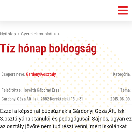
Nyitólap
Gyerekek munkái
+
Tíz hónap boldogság
Csoport neve:
Gardonyi4osztaly
Kategória:
Feltöltötte: Horváth Gáborné Erzsi
Téma:
Gárdonyi Géza Ált. Isk. 2882 Kerékteleki Fő u. 31.
2015. 06. 09.
Ezzel a képsorral búcsúznak a Gárdonyi Géza Ált. Isk.
3.osztályának tanulói és pedagógusai. Sajnos, ugyan ez
az osztály jövőre nem tud részt venni, mert iskolánkat