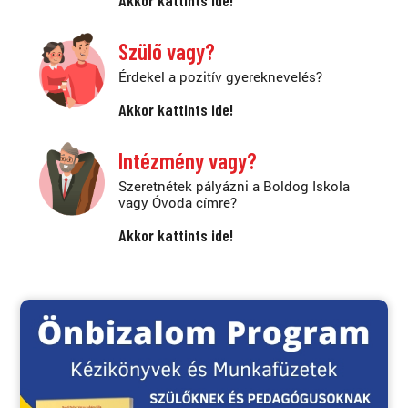
Akkor kattints ide!
Szülő vagy?
Érdekel a pozitív gyereknevelés?
Akkor kattints ide!
Intézmény vagy?
Szeretnétek pályázni a Boldog Iskola
vagy Óvoda címre?
Akkor kattints ide!