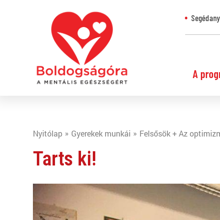
Segédanya
A prog
Nyitólap
Gyerekek munkái
Felsősök + Az optimiz
Tarts ki!