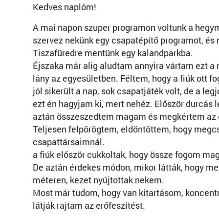
Kedves naplóm!
A mai napon szuper programon voltunk a hegy
szervez nekünk egy csapatépítő programot, és m
Tiszafüredre mentünk egy kalandparkba.
Éjszaka már alig aludtam annyira vártam ezt a n
lány az egyesületben. Féltem, hogy a fiúk ott 
jól sikerült a nap, sok csapatjáték volt, de a l
ezt én hagyjam ki, mert nehéz. Először durcás 
aztán összeszedtem magam és megkértem az ed
Teljesen felpörögtem, eldöntöttem, hogy megc
csapattársaimnál.
a fiúk először cukkoltak, hogy össze fogom mag
De aztán érdekes módon, mikor látták, hogy men
méteren, kezet nyújtottak nekem.
Most már tudom, hogy van kitartásom, koncentrál
látják rajtam az erőfeszítést.