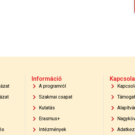
Információ
Kapcsola
yázat
A programról
Kapcsol
ázat
Szakmai csapat
Támoga
Kutatás
Alapítvá
Erasmus+
Nagyköv
és
Intézmények
Adatkeze