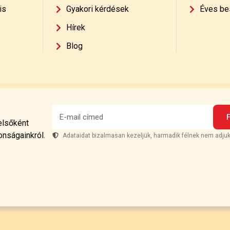
is
Gyakori kérdések
Éves be
Hírek
Blog
 elsőként
onságainkról.
Adataidat bizalmasan kezeljük, harmadik félnek nem adjuk