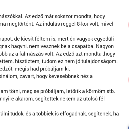
mászókkal. Az edző már sokszor mondta, hogy
a megtörtént. Az indulás reggel 8-kor volt, mivel
apot, de kicsit féltem is, mert én vagyok egyedüli
fognak hagyni, nem vesznek be a csapatba. Nagyon
egjobb az a falmászás volt. Az edző azt mondta ,hogy
lettem, hisztiztem, tudom ez nem jó tulajdonságom.
zőt, mégis had próbáljam ki.
sinálom, zavart, hogy kevesebbnek néz a
am törni, meg se próbáljam, letörik a körmöm stb.
nyire akarom, segítettek nekem az utolsó fél
ni tudok, és a többiek is elfogadnak, segítenek, ha