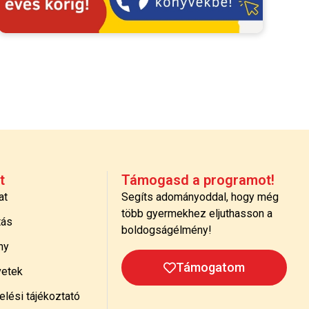
t
Támogasd a programot!
at
Segíts adományoddal, hogy még
több gyermekhez eljuthasson a
tás
boldogságélmény!
ny
Támogatom
etek
lési tájékoztató