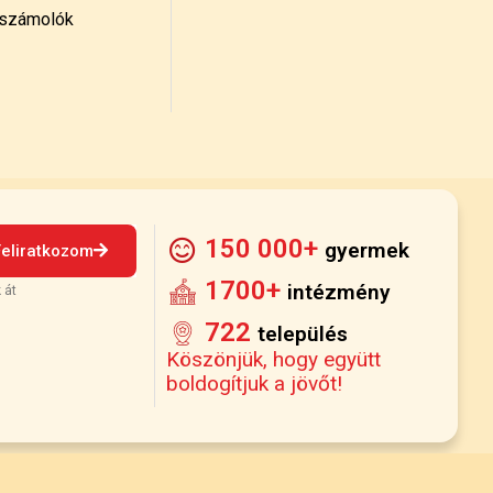
számolók
150 000+
gyermek
Feliratkozom
1700+
intézmény
 át
722
település
Köszönjük, hogy együtt
boldogítjuk a jövőt!