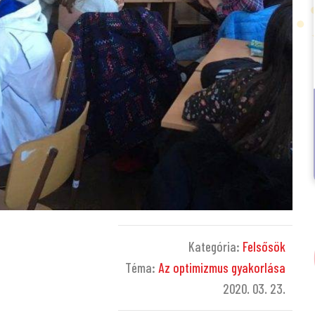
Kategória:
Felsősök
Téma:
Az optimizmus gyakorlása
2020. 03. 23.