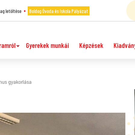
g letöltése
Boldog Óvoda és Iskola Pályázat
ramról
Gyerekek munkái
Képzések
Kiadván
mus gyakorlása