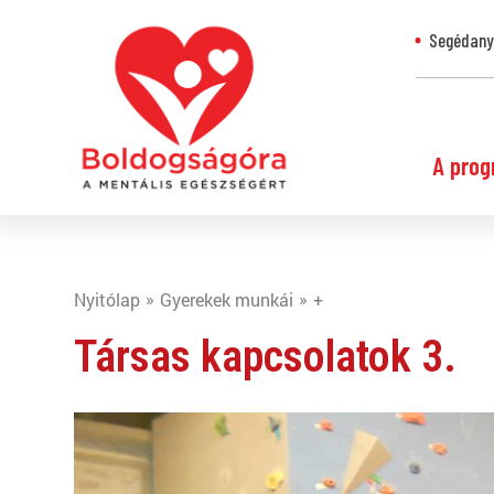
Segédanya
A prog
Nyitólap
Gyerekek munkái
+
Társas kapcsolatok 3.