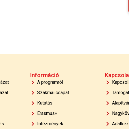
Információ
Kapcsola
yázat
A programról
Kapcsol
ázat
Szakmai csapat
Támoga
Kutatás
Alapítvá
Erasmus+
Nagyköv
és
Intézmények
Adatkeze