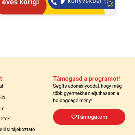
t
Támogasd a programot!
at
Segíts adományoddal, hogy még
több gyermekhez eljuthasson a
tás
boldogságélmény!
ny
Támogatom
etek
lési tájékoztató