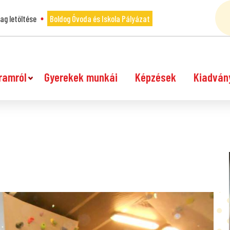
g letöltése
Boldog Óvoda és Iskola Pályázat
ramról
Gyerekek munkái
Képzések
Kiadván