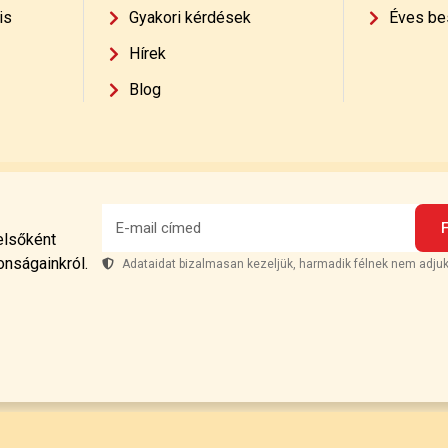
is
Gyakori kérdések
Éves be
Hírek
Blog
 elsőként
onságainkról.
Adataidat bizalmasan kezeljük, harmadik félnek nem adjuk