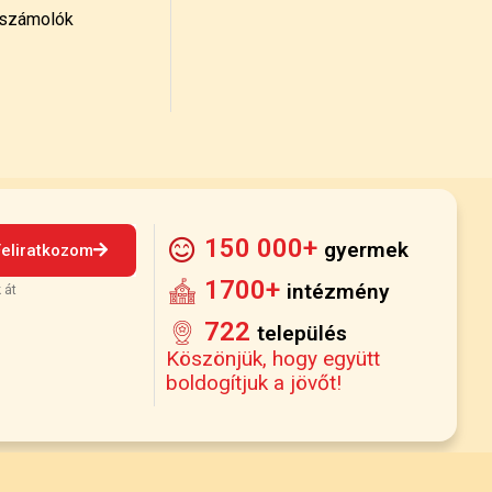
számolók
150 000+
gyermek
Feliratkozom
1700+
intézmény
 át
722
település
Köszönjük, hogy együtt
boldogítjuk a jövőt!