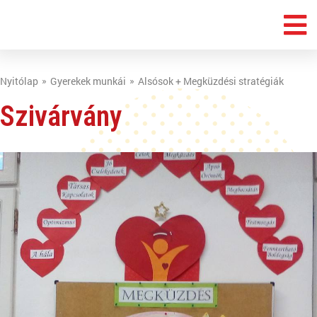
Nyitólap
Gyerekek munkái
Alsósok + Megküzdési stratégiák
Szivárvány