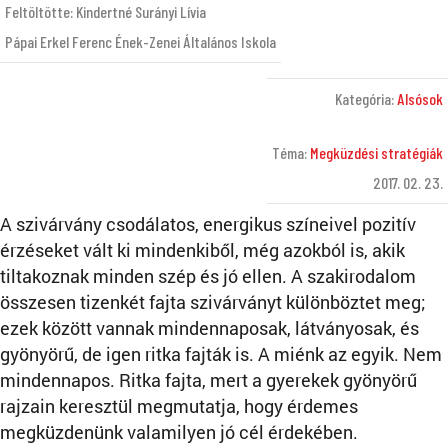
Feltöltötte: Kindertné Surányi Lívia
Pápai Erkel Ferenc Ének-Zenei Általános Iskola
Kategória:
Alsósok
Téma:
Megküzdési stratégiák
2017. 02. 23.
A szivárvány csodálatos, energikus színeivel pozitív
érzéseket vált ki mindenkiből, még azokból is, akik
tiltakoznak minden szép és jó ellen. A szakirodalom
összesen tizenkét fajta szivárványt különböztet meg;
ezek között vannak mindennaposak, látványosak, és
gyönyörű, de igen ritka fajták is. A miénk az egyik. Nem
mindennapos. Ritka fajta, mert a gyerekek gyönyörű
rajzain keresztül megmutatja, hogy érdemes
megküzdenünk valamilyen jó cél érdekében.