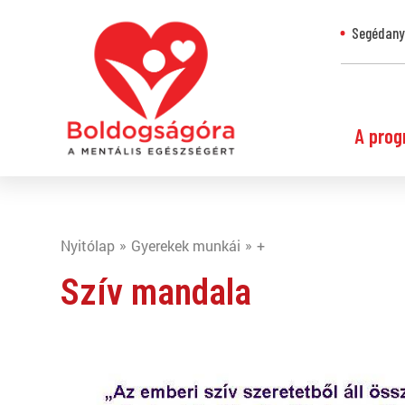
Segédanya
A prog
Nyitólap
Gyerekek munkái
+
Szív mandala