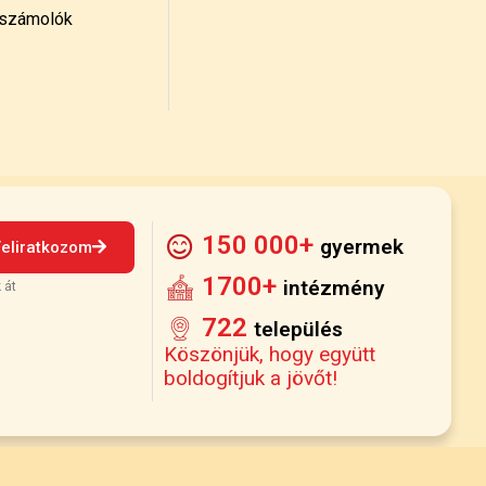
számolók
150 000+
gyermek
Feliratkozom
1700+
intézmény
 át
722
település
Köszönjük, hogy együtt
boldogítjuk a jövőt!