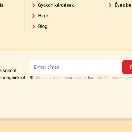
is
Gyakori kérdések
Éves be
Hírek
Blog
 elsőként
onságainkról.
Adataidat bizalmasan kezeljük, harmadik félnek nem adjuk