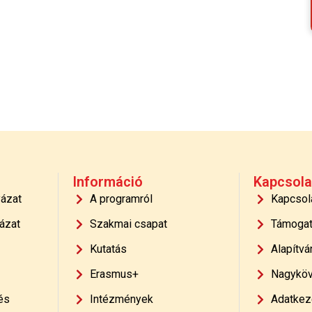
Információ
Kapcsola
yázat
A programról
Kapcsol
ázat
Szakmai csapat
Támoga
Kutatás
Alapítvá
Erasmus+
Nagyköv
és
Intézmények
Adatkeze