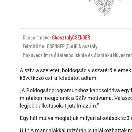
Csoport neve:
6AosztalyCSENGER
Feltöltötte: CSENGER (5.A)6.A osztály
Makovecz Imre Általános Iskola és Alapfokú Művészet
A szív, a szeretet, boldogság visszatérő elem
következő extra feladatot adtam:
„A Boldogságprogramunkhoz kapcsolódva egy kis
mintákon megjelenik a SZÍV motívuma. Válaszd k
legjobb alkotásokat jutalmazom.”
Egy hét múlva meglátjuk milyen alkotások szül
U.i.: A mandalákkal rajzórán is találkozhattak 