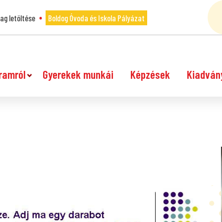
g letöltése
Boldog Óvoda és Iskola Pályázat
ramról
Gyerekek munkái
Képzések
Kiadván