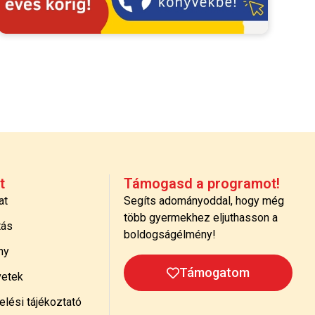
t
Támogasd a programot!
at
Segíts adományoddal, hogy még
több gyermekhez eljuthasson a
tás
boldogságélmény!
ny
Támogatom
etek
lési tájékoztató