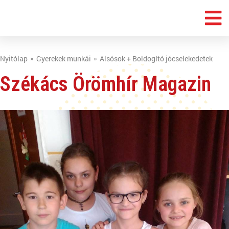
Nyitólap
Gyerekek munkái
Alsósok + Boldogító jócselekedetek
Székács Örömhír Magazin