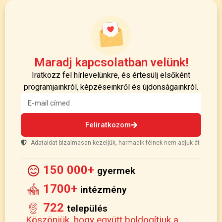
Maradj kapcsolatban velünk!
Iratkozz fel hírlevelünkre, és értesülj elsőként
programjainkról, képzéseinkről és újdonságainkról.
Feliratkozom
Adataidat bizalmasan kezeljük, harmadik félnek nem adjuk át
150 000+
gyermek
1700+
intézmény
722
település
Köszönjük, hogy együtt boldogítjuk a