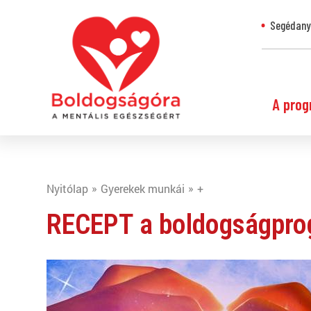
Segédanya
A prog
Nyitólap
Gyerekek munkái
+
RECEPT a boldogságpro