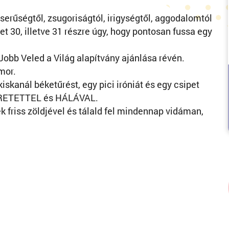
serűségtől, zsugoriságtól, irigységtől, aggodalomtól
t 30, illetve 31 részre úgy, hogy pontosan fussa egy
Jobb Veled a Világ alapítvány ajánlása révén.
mor.
iskanál béketűrést, egy pici iróniát és egy csipet
ZERETETTEL és HÁLÁVAL.
k friss zöldjével és tálald fel mindennap vidáman,