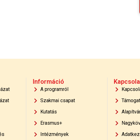
Információ
Kapcsola
yázat
A programról
Kapcsol
ázat
Szakmai csapat
Támoga
Kutatás
Alapítvá
Erasmus+
Nagyköv
és
Intézmények
Adatkeze