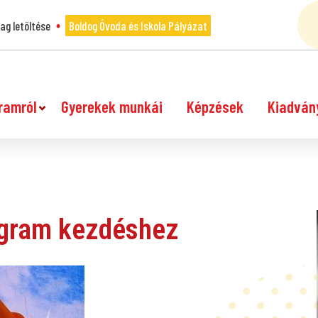
g letöltése
Boldog Óvoda és Iskola Pályázat
ramról
Gyerekek munkái
Képzések
Kiadván
gram kezdéshez