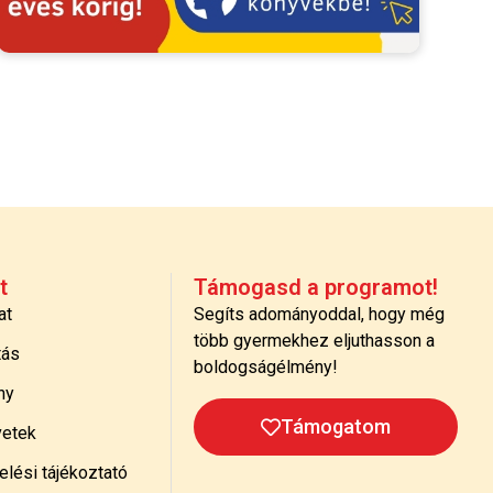
t
Támogasd a programot!
at
Segíts adományoddal, hogy még
több gyermekhez eljuthasson a
tás
boldogságélmény!
ny
Támogatom
etek
lési tájékoztató