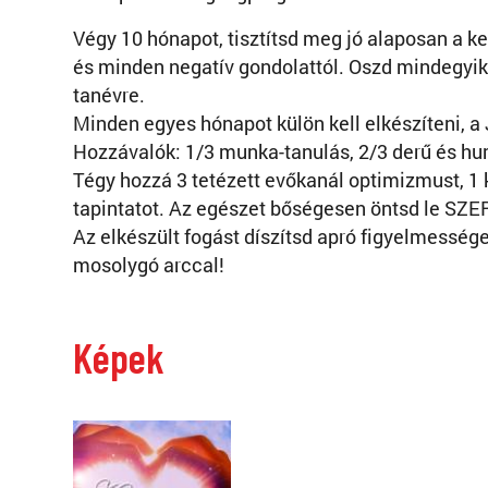
Végy 10 hónapot, tisztítsd meg jó alaposan a ke
és minden negatív gondolattól. Oszd mindegyike
tanévre.
Minden egyes hónapot külön kell elkészíteni, a 
Hozzávalók: 1/3 munka-tanulás, 2/3 derű és hu
Tégy hozzá 3 tetézett evőkanál optimizmust, 1 k
tapintatot. Az egészet bőségesen öntsd le S
Az elkészült fogást díszítsd apró figyelmessége
mosolygó arccal!
Képek