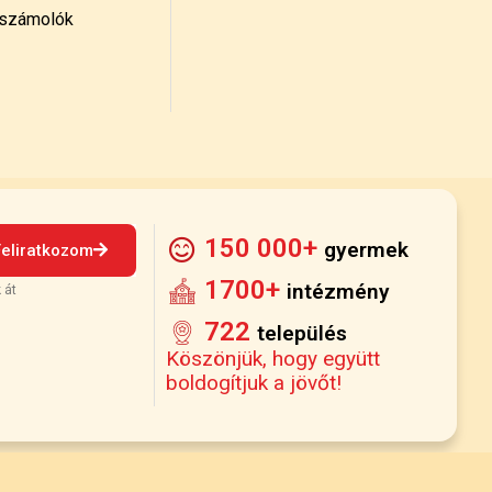
számolók
150 000+
gyermek
Feliratkozom
1700+
intézmény
 át
722
település
Köszönjük, hogy együtt
boldogítjuk a jövőt!