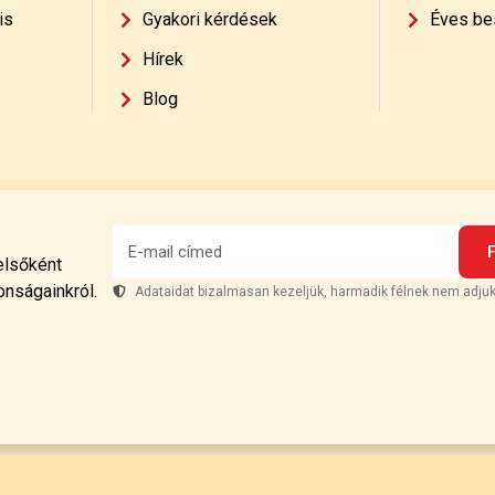
is
Gyakori kérdések
Éves be
Hírek
Blog
 elsőként
onságainkról.
Adataidat bizalmasan kezeljük, harmadik félnek nem adjuk