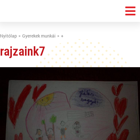
Nyitólap
Gyerekek munkái
+
rajzaink7